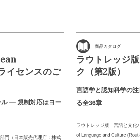
商品カタログ
ean
ラウトレッジ版
65日ライセンスのご
ク（第2版）
言語学と認知科学の注
ル ― 規制対応はヨー
る全36章
ラウトレッジ版 言語と文化ハンドブッ
of Language and Culture (Rout
質部門（日本販売代理店：株式