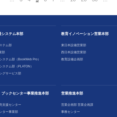
援システム本部
教育イノベーション営業本部
ステム部
東日本設備営業部
業部
西日本設備営業部
ステム部（BookWeb Pro）
教育設備企画部
システム部（PLATON）
ングサービス部
・ブックセンター事業推進本部
営業推進本部
売支援センター
営業企画部 営業企画課
ンター事業部
事務センター