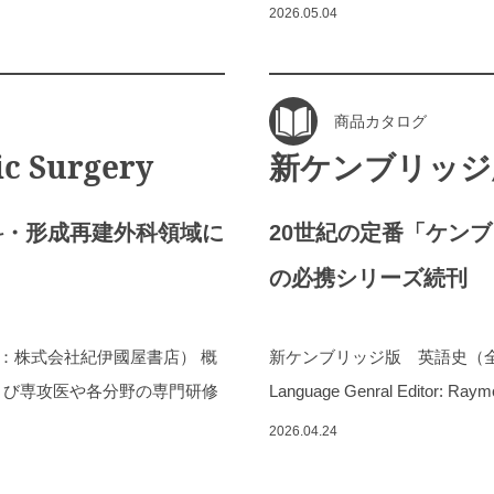
2026.05.04
商品カタログ
c Surgery
新ケンブリッジ
科・形成再建外科領域に
20世紀の定番「ケン
の必携シリーズ続刊
販売代理店：株式会社紀伊國屋書店） 概
新ケンブリッジ版 英語史（全６巻） The 
、および専攻医や各分野の専門研修
Language Genral Editor: Raym
2026.04.24