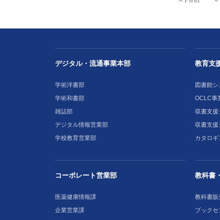
« First
«
デジタル・流通事業本部
教育支
学術洋書部
図書館シ
学術和書部
OCLC事
雑誌部
収書支援シ
デジタル情報営業部
収書支援
学校教育営業部
カタロギ
コーポレート営業部
教科書
医薬健康情報課
教科書販
企業営業課
ブックセ