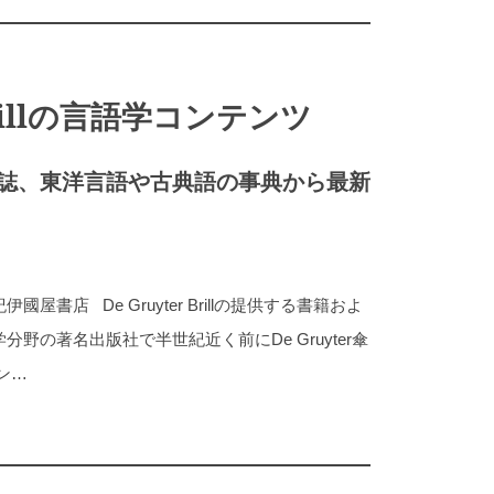
 Brillの言語学コンテンツ
誌、東洋言語や古典語の事典から最新
書店 De Gruyter Brillの提供する書籍およ
野の著名出版社で半世紀近く前にDe Gruyter傘
ン…