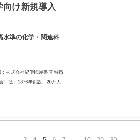
学向け新規導入
高水準の化学・関連科
日本販売代理店：株式会社紀伊國屋書店 特徴
リカ化学会）は、1876年創設、20万人
...
3
4
5
6
7
...
10
20
30
...