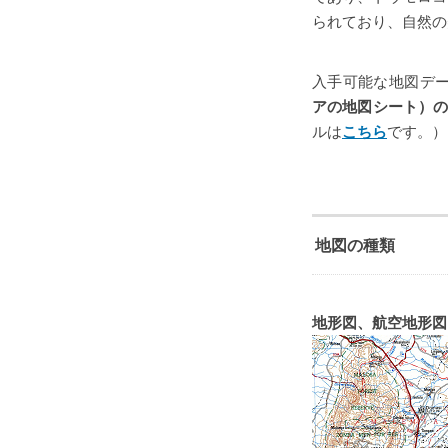
られており、自然の
入手可能な地図デ
アの地図シート）
ルは
こちら
です。）
地図の種類
地形図、航空地形図