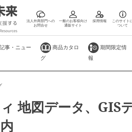
法人外商部門への
一般のお客様向け
採用情報
このサイト
お問合せ
通販サイト
ついて
記事・ニュー
商品カタロ
期間限定情
グ
報
グ
ィ 地図データ、GIS
案内