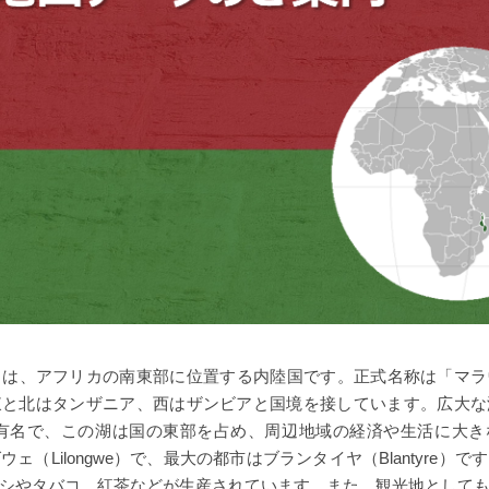
wi）は、アフリカの南東部に位置する内陸国です。正式名称は「マ
東と北はタンザニア、西はザンビアと国境を接しています。広大な
awi）で有名で、この湖は国の東部を占め、周辺地域の経済や生活に大
ェ（Lilongwe）で、最大の都市はブランタイヤ（Blantyre）
シやタバコ、紅茶などが生産されています。また、観光地として