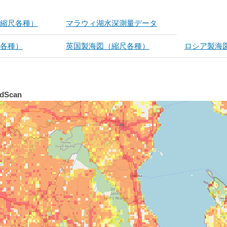
縮尺各種）
マラウィ湖水深測量データ
各種）
英国製海図（縮尺各種）
ロシア製海
Scan