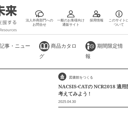
法人外商部門への
一般のお客様向け
採用情報
このサイト
お問合せ
通販サイト
ついて
記事・ニュー
商品カタロ
期間限定情
グ
報
図書館をつくる
NACSIS-CATの NCR201
考えてみよう !
2025.04.30