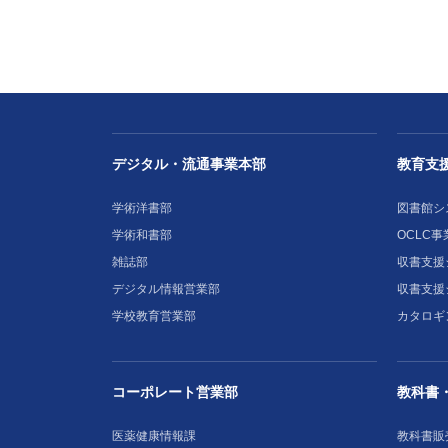
デジタル・流通事業本部
教育支
学術洋書部
図書館シ
学術和書部
OCLC事
雑誌部
収書支援シ
デジタル情報営業部
収書支援
学校教育営業部
カタロギ
コーポレート営業部
教科書
医薬健康情報課
教科書販