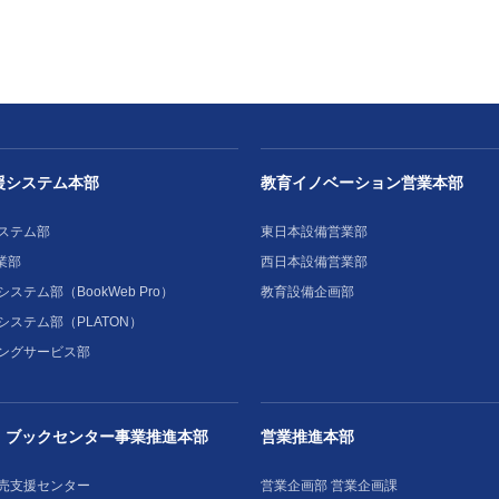
援システム本部
教育イノベーション営業本部
ステム部
東日本設備営業部
業部
西日本設備営業部
ステム部（BookWeb Pro）
教育設備企画部
システム部（PLATON）
ングサービス部
・ブックセンター事業推進本部
営業推進本部
売支援センター
営業企画部 営業企画課