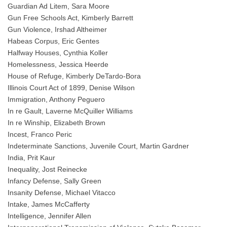
Guardian Ad Litem, Sara Moore
Gun Free Schools Act, Kimberly Barrett
Gun Violence, Irshad Altheimer
Habeas Corpus, Eric Gentes
Halfway Houses, Cynthia Koller
Homelessness, Jessica Heerde
House of Refuge, Kimberly DeTardo-Bora
Illinois Court Act of 1899, Denise Wilson
Immigration, Anthony Peguero
In re Gault, Laverne McQuiller Williams
In re Winship, Elizabeth Brown
Incest, Franco Peric
Indeterminate Sanctions, Juvenile Court, Martin Gardner
India, Prit Kaur
Inequality, Jost Reinecke
Infancy Defense, Sally Green
Insanity Defense, Michael Vitacco
Intake, James McCafferty
Intelligence, Jennifer Allen