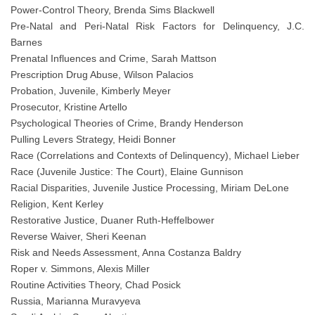
Power-Control Theory, Brenda Sims Blackwell
Pre-Natal and Peri-Natal Risk Factors for Delinquency, J.C.
Barnes
Prenatal Influences and Crime, Sarah Mattson
Prescription Drug Abuse, Wilson Palacios
Probation, Juvenile, Kimberly Meyer
Prosecutor, Kristine Artello
Psychological Theories of Crime, Brandy Henderson
Pulling Levers Strategy, Heidi Bonner
Race (Correlations and Contexts of Delinquency), Michael Lieber
Race (Juvenile Justice: The Court), Elaine Gunnison
Racial Disparities, Juvenile Justice Processing, Miriam DeLone
Religion, Kent Kerley
Restorative Justice, Duaner Ruth-Heffelbower
Reverse Waiver, Sheri Keenan
Risk and Needs Assessment, Anna Costanza Baldry
Roper v. Simmons, Alexis Miller
Routine Activities Theory, Chad Posick
Russia, Marianna Muravyeva