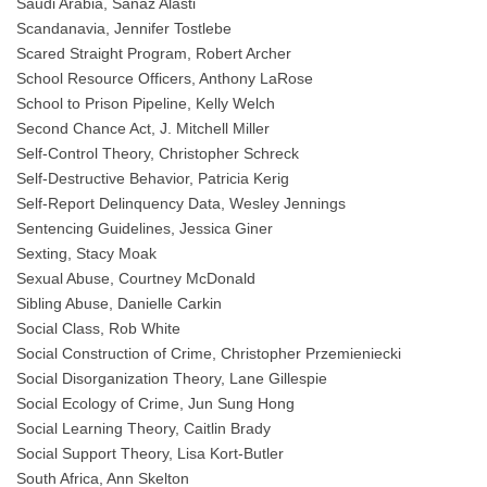
Saudi Arabia, Sanaz Alasti
Scandanavia, Jennifer Tostlebe
Scared Straight Program, Robert Archer
School Resource Officers, Anthony LaRose
School to Prison Pipeline, Kelly Welch
Second Chance Act, J. Mitchell Miller
Self-Control Theory, Christopher Schreck
Self-Destructive Behavior, Patricia Kerig
Self-Report Delinquency Data, Wesley Jennings
Sentencing Guidelines, Jessica Giner
Sexting, Stacy Moak
Sexual Abuse, Courtney McDonald
Sibling Abuse, Danielle Carkin
Social Class, Rob White
Social Construction of Crime, Christopher Przemieniecki
Social Disorganization Theory, Lane Gillespie
Social Ecology of Crime, Jun Sung Hong
Social Learning Theory, Caitlin Brady
Social Support Theory, Lisa Kort-Butler
South Africa, Ann Skelton