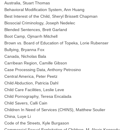
Australia, Stuart Thomas
Behavioral Modification System, Ann Huang
Best Interest of the Child, Sheryl Brissett Chapman
Biosocial Criminology, Joseph Nedelec
Blended Sentences, Brett Garland
Boot Camp, Ojmarrh Mitchell
Brown vs. Board of Education of Topeka, Lorie Rubenser
Bullying, Bryanna Fox
Canada, Nicholas Bala
Carribean Region, Camille Gibson
Case Processing Data, Anthony Petrosino
Central America, Peter Peetz
Child Abduction, Patricia Dahl
Child Care Facilities, Leslie Leve
Child Pornography, Teresa Encalada
Child Savers, Calli Cain
Children In Need of Services (CHINS), Matthew Soulier
China, Luye Li
Code of the Streets, Kyle Burgason
Commercial Sexual Exploitation of Children, M. Alexis Kennedy