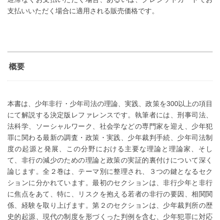
支払いいただく場合に適用される販売価格です。
概要
本書は、少年非行・少年司法の理論、実践、政策を300以上の項目
にて解説する決定版レファレンスです。執筆者には、刑事司法、
法科学、ソーシャルワーク、社会学などの専門家を迎え、少年犯
罪に関わる最新の調査・政策・実践、少年裁判手続、少年司法制
度の起源と発展、この分野における主要な理論と理論家、そし
て、非行の減少のための理論と政策の実証的裏付けについて深く
論じます。全２巻は、テーマ別に整理され、３つの鍵となるセク
ションに分かれています。最初のセクションは、非行少年と非行
に焦点をあて、特に、リスクを抱える若者の非行の要因、相関関
係、経験を取り上げます。第２のセクションは、少年裁判所の歴
史的起源、現代の制度を形づくった判例を含む、少年犯罪に対応