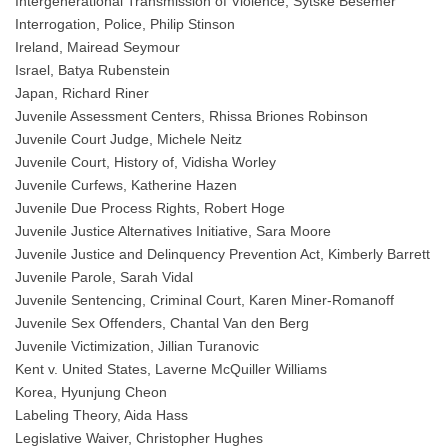
Intergenerational Transmission of Violence, Sytske Besemer
Interrogation, Police, Philip Stinson
Ireland, Mairead Seymour
Israel, Batya Rubenstein
Japan, Richard Riner
Juvenile Assessment Centers, Rhissa Briones Robinson
Juvenile Court Judge, Michele Neitz
Juvenile Court, History of, Vidisha Worley
Juvenile Curfews, Katherine Hazen
Juvenile Due Process Rights, Robert Hoge
Juvenile Justice Alternatives Initiative, Sara Moore
Juvenile Justice and Delinquency Prevention Act, Kimberly Barrett
Juvenile Parole, Sarah Vidal
Juvenile Sentencing, Criminal Court, Karen Miner-Romanoff
Juvenile Sex Offenders, Chantal Van den Berg
Juvenile Victimization, Jillian Turanovic
Kent v. United States, Laverne McQuiller Williams
Korea, Hyunjung Cheon
Labeling Theory, Aida Hass
Legislative Waiver, Christopher Hughes