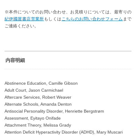
※本件についてのお問い合わせ、お見積りについては、最寄りの
紀伊國屋書店営業所
もしくは
こちらのお問い合わせフォーム
まで
ご連絡ください。
内容明細
Abstinence Education, Camille Gibson
Adult Court, Jason Carmichael
Aftercare Services, Robert Weaver
Alternate Schools, Amanda Denton
Antisocial Personality Disorder, Henriette Bergstrøm
Assessment, Eyitayo Onifade
Attachment Theory, Melissa Grady
Attention Deficit Hyperactivity Disorder (ADHD), Mary Muscari