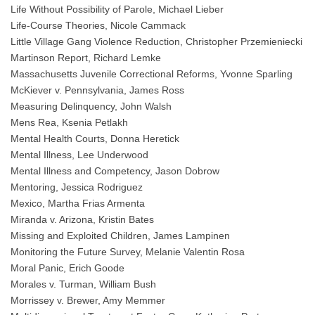
Life Without Possibility of Parole, Michael Lieber
Life-Course Theories, Nicole Cammack
Little Village Gang Violence Reduction, Christopher Przemieniecki
Martinson Report, Richard Lemke
Massachusetts Juvenile Correctional Reforms, Yvonne Sparling
McKiever v. Pennsylvania, James Ross
Measuring Delinquency, John Walsh
Mens Rea, Ksenia Petlakh
Mental Health Courts, Donna Heretick
Mental Illness, Lee Underwood
Mental Illness and Competency, Jason Dobrow
Mentoring, Jessica Rodriguez
Mexico, Martha Frias Armenta
Miranda v. Arizona, Kristin Bates
Missing and Exploited Children, James Lampinen
Monitoring the Future Survey, Melanie Valentin Rosa
Moral Panic, Erich Goode
Morales v. Turman, William Bush
Morrissey v. Brewer, Amy Memmer