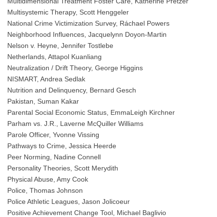
Multidimensional Treatment Foster Care, Katherine Pretzer
Multisystemic Therapy, Scott Henggeler
National Crime Victimization Survey, Ráchael Powers
Neighborhood Influences, Jacquelynn Doyon-Martin
Nelson v. Heyne, Jennifer Tostlebe
Netherlands, Attapol Kuanliang
Neutralization / Drift Theory, George Higgins
NISMART, Andrea Sedlak
Nutrition and Delinquency, Bernard Gesch
Pakistan, Suman Kakar
Parental Social Economic Status, EmmaLeigh Kirchner
Parham vs. J.R., Laverne McQuiller Williams
Parole Officer, Yvonne Vissing
Pathways to Crime, Jessica Heerde
Peer Norming, Nadine Connell
Personality Theories, Scott Merydith
Physical Abuse, Amy Cook
Police, Thomas Johnson
Police Athletic Leagues, Jason Jolicoeur
Positive Achievement Change Tool, Michael Baglivio