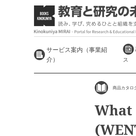
サービス案内（事業紹
介）
ス
商品カタロ
What 
(WE