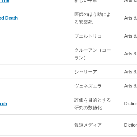
 The
新しい中東
Arts &
医師のほう助によ
ed Death
Arts &
る安楽死
プエルトリコ
Arts &
クルーアン（コー
Arts &
ラン）
シャリーア
Arts &
ヴェネズエラ
Arts &
評価を目的とする
rch
Dictio
研究の数値化
報道メディア
Dictio