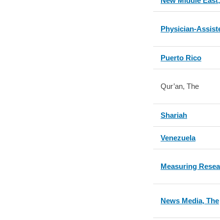
New Middle East,
Physician-Assist
Puerto Rico
Qur’an, The
Shariah
Venezuela
Measuring Resea
News Media, The