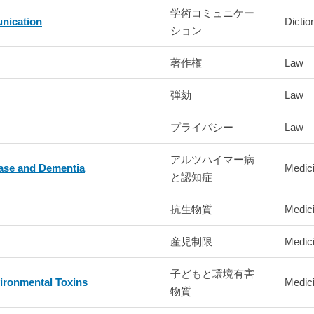
学術コミュニケー
nication
Dictio
ション
著作権
Law
弾劾
Law
プライバシー
Law
アルツハイマー病
ase and Dementia
Medici
と認知症
抗生物質
Medici
産児制限
Medici
子どもと環境有害
ironmental Toxins
Medici
物質