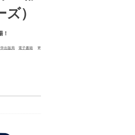
ーズ）
場！
大学出版局
電子書籍
更