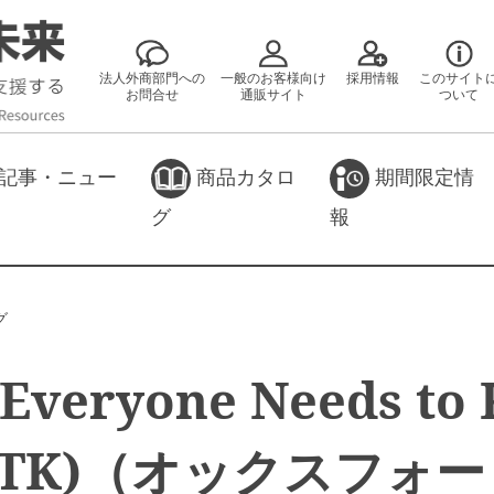
法人外商部門への
一般のお客様向け
採用情報
このサイト
お問合せ
通販サイト
ついて
記事・ニュー
商品カタロ
期間限定情
グ
報
グ
Everyone Needs to
NTK)（オックスフォ