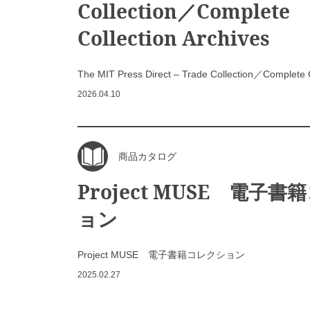
Collection／Complete
Collection Archives
The MIT Press Direct – Trade Collection／Complete C
2026.04.10
商品カタログ
Project MUSE 電子
ョン
Project MUSE 電子書籍コレクション
2025.02.27