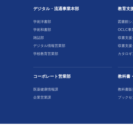
デジタル・流通事業本部
教育支
学術洋書部
図書館シ
学術和書部
OCLC事
雑誌部
収書支援シ
デジタル情報営業部
収書支援
学校教育営業部
カタロギ
コーポレート営業部
教科書
医薬健康情報課
教科書販
企業営業課
ブックセ