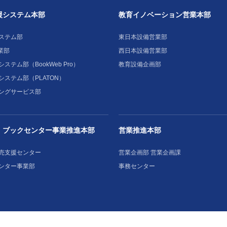
援システム本部
教育イノベーション営業本部
ステム部
東日本設備営業部
業部
西日本設備営業部
ステム部（BookWeb Pro）
教育設備企画部
システム部（PLATON）
ングサービス部
・ブックセンター事業推進本部
営業推進本部
売支援センター
営業企画部 営業企画課
ンター事業部
事務センター