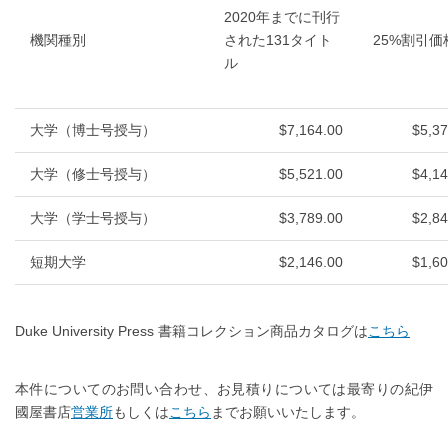
2020年までに刊行
機関種別
された131タイト
25%割引価
ル
大学（博士号授与）
$7,164.00
$5,37
大学（修士号授与）
$5,521.00
$4,14
大学（学士号授与）
$3,789.00
$2,84
短期大学
$2,146.00
$1,60
Duke University Press 書籍コレクション商品カタログは
こちら
本件についてのお問い合わせ、お見積りについては最寄りの紀伊
國屋書店
営業所
もしくは
こちら
までお願いいたします。