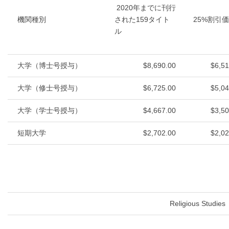
2020年までに刊行
機関種別
された159タイト
25%割引
ル
大学（博士号授与）
$8,690.00
$6,51
大学（修士号授与）
$6,725.00
$5,04
大学（学士号授与）
$4,667.00
$3,50
短期大学
$2,702.00
$2,02
Religious Studies