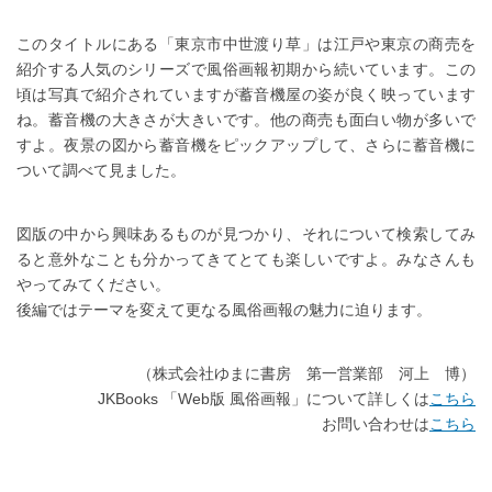
このタイトルにある「東京市中世渡り草」は江戸や東京の商売を
紹介する人気のシリーズで風俗画報初期から続いています。この
頃は写真で紹介されていますが蓄音機屋の姿が良く映っています
ね。蓄音機の大きさが大きいです。他の商売も面白い物が多いで
すよ。夜景の図から蓄音機をピックアップして、さらに蓄音機に
ついて調べて見ました。
図版の中から興味あるものが見つかり、それについて検索してみ
ると意外なことも分かってきてとても楽しいですよ。みなさんも
やってみてください。
後編ではテーマを変えて更なる風俗画報の魅力に迫ります。
（株式会社ゆまに書房 第一営業部 河上 博）
JKBooks 「Web版 風俗画報」について詳しくは
こちら
お問い合わせは
こちら