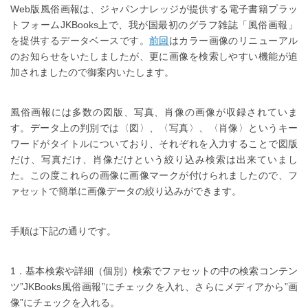
Web版風俗画報は、ジャパンナレッジが提供する電子書籍プラッ
トフォームJKBooks上で、我が国最初のグラフ雑誌「風俗画報」
を提供するデータベースです。
前回
はカラー画像のリニューアル
のお知らせをいたしましたが、更に画像を検索しやすい機能が追
加されましたので御案内いたします。
風俗画報には多数の図版、写真、肖像の画像が収録されていま
す。データ上の判別では〈図〉、〈写真〉、〈肖像〉というキー
ワードがタイトルについており、それぞれを入力することで図版
だけ、写真だけ、肖像だけという絞り込み検索は出来ていまし
た。この度これらの画像に画像マークが付けられましたので、フ
ァセットで簡単に画像データの絞り込みができます。
手順は下記の通りです。
1．基本検索や詳細（個別）検索でファセットの中の検索コンテン
ツ”JKBooks風俗画報”にチェックを入れ、さらにメディアから”画
像”にチェックを入れる。