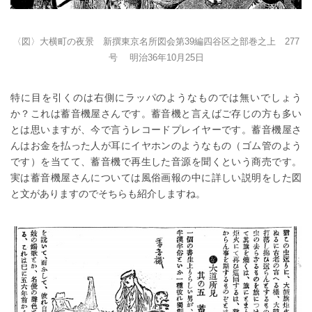
〈図〉大横町の夜景 新撰東京名所図会第39編四谷区之部巻之上 277
号 明治36年10月25日
特に目を引くのは右側にラッパのようなものでは無いでしょう
か？これは蓄音機屋さんです。蓄音機と言えばご存じの方も多い
とは思いますが、今で言うレコードプレイヤーです。蓄音機屋さ
んはお金を払った人が耳にイヤホンのようなもの（ゴム管のよう
です）を当てて、蓄音機で再生した音源を聞くという商売です。
実は蓄音機屋さんについては風俗画報の中に詳しい説明をした図
と文がありますのでそちらも紹介しますね。