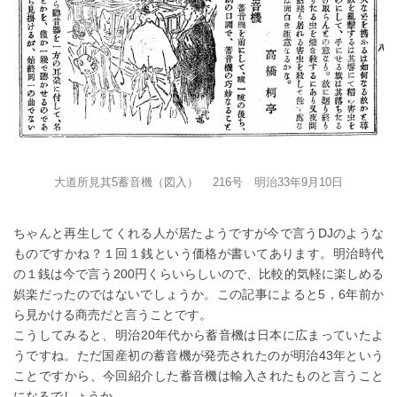
大道所見其5蓄音機（図入） 216号 明治33年9月10日
ちゃんと再生してくれる人が居たようですが今で言うDJのような
ものですかね？１回１銭という価格が書いてあります。明治時代
の１銭は今で言う200円くらいらしいので、比較的気軽に楽しめる
娯楽だったのではないでしょうか。この記事によると5，6年前か
ら見かける商売だと言うことです。
こうしてみると、明治20年代から蓄音機は日本に広まっていたよ
うですね。ただ国産初の蓄音機が発売されたのが明治43年という
ことですから、今回紹介した蓄音機は輸入されたものと言うこと
になるでしょうか。