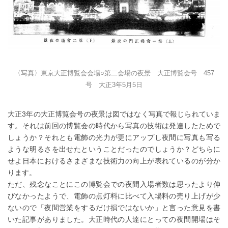
〈写真〉東京大正博覧会会場○第二会場の夜景 大正博覧会号 457
号 大正3年5月5日
大正3年の大正博覧会号の夜景は図ではなく写真で報じられていま
す。それは前回の博覧会の時代から写真の技術は発達したためで
しょうか？それとも電飾の光力が更にアップし夜間に写真も写る
ような明るさを出せたということだったのでしょうか？どちらに
せよ日本におけるさまざまな技術力の向上が表れているのが分か
ります。
ただ、残念なことにこの博覧会での夜間入場者数は思ったより伸
びなかったようで、電飾の点灯料に比べて入場料の売り上げが少
ないので「夜間営業をするだけ損ではないか」と言った意見を書
いた記事がありました。大正時代の人達にとっての夜間開場はそ