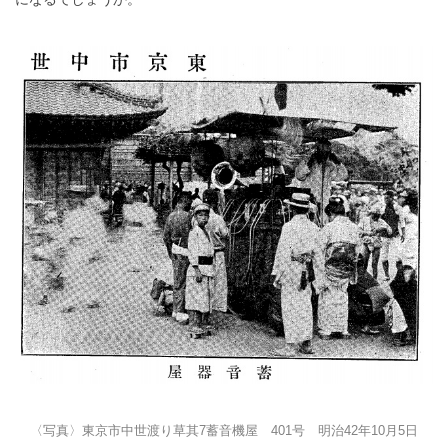
〈写真〉東京市中世渡り草其7蓄音機屋 401号 明治42年10月5日