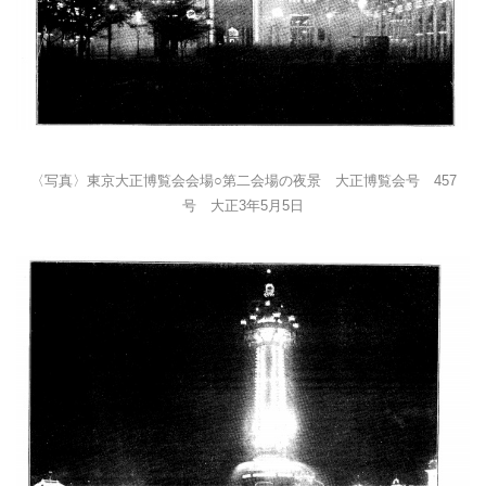
〈写真〉東京大正博覧会会場○第二会場の夜景 大正博覧会号 457
号 大正3年5月5日