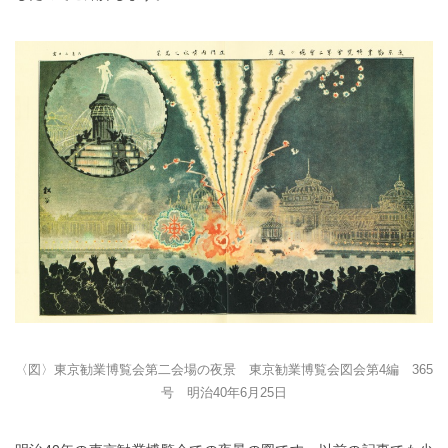
〈図〉東京勧業博覧会第二会場の夜景 東京勧業博覧会図会第4編 365
号 明治40年6月25日