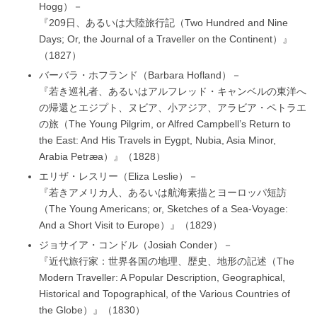
Hogg）－
『209日、あるいは大陸旅行記（Two Hundred and Nine
Days; Or, the Journal of a Traveller on the Continent）』
（1827）
バーバラ・ホフランド（Barbara Hofland）－
『若き巡礼者、あるいはアルフレッド・キャンベルの東洋へ
の帰還とエジプト、ヌビア、小アジア、アラビア・ペトラエ
の旅（The Young Pilgrim, or Alfred Campbell’s Return to
the East: And His Travels in Eygpt, Nubia, Asia Minor,
Arabia Petræa）』（1828）
エリザ・レスリー（Eliza Leslie）－
『若きアメリカ人、あるいは航海素描とヨーロッパ短訪
（The Young Americans; or, Sketches of a Sea-Voyage:
And a Short Visit to Europe）』（1829）
ジョサイア・コンドル（Josiah Conder）－
『近代旅行家：世界各国の地理、歴史、地形の記述（The
Modern Traveller: A Popular Description, Geographical,
Historical and Topographical, of the Various Countries of
the Globe）』（1830）