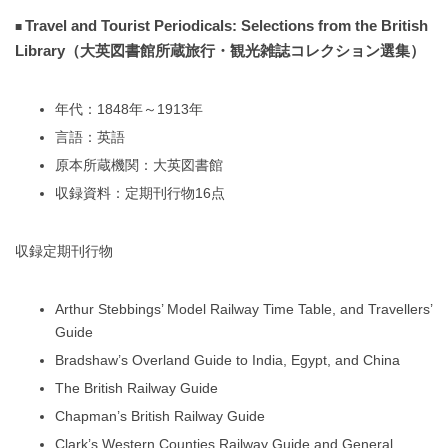
Travel and Tourist Periodicals: Selections from the British
Library（大英図書館所蔵旅行・観光雑誌コレクション選集）
年代：1848年～1913年
言語：英語
原本所蔵機関：大英図書館
収録資料：定期刊行物16点
収録定期刊行物
Arthur Stebbings’ Model Railway Time Table, and Travellers’
Guide
Bradshaw’s Overland Guide to India, Egypt, and China
The British Railway Guide
Chapman’s British Railway Guide
Clark’s Western Counties Railway Guide and General