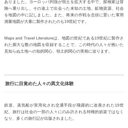
ありました。ヨーロッパ列強が領土を拡大する中で、探検家は冒
険へ乗り出し、その途上で出会った未知の土地、鉱物資源、社会
を地図の中に記しました。また、将来の作戦を念頭に置いた軍用
測量地図が大量に製作されたのも19世紀です。
Maps and Travel Literatureは、地図の世紀である19世紀に製作さ
れた膨大な数の地図を収録することで、この時代の人々が抱いた
見知らぬ土地への知的関心、領土的関心の実相に迫ります。
旅行に目覚めた人々の異文化体験
鉄道、蒸気船が実用化され交通手段が飛躍的に改善された19世
紀、旅行は社会の一部の人々にのみ許される特権的娯楽ではなく
なり、多くの旅行記が出版されました。