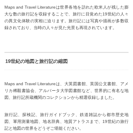
Maps and Travel Literatureは世界各地を訪れた欧米人が残した膨
大な数の旅行記を収録することで、旅行に目覚めた19世紀の人々
の異文化体験の実相に迫ります。旅行記には写真や描画が多数収
録されており、当時の人々が見た光景も再現されています。
19世紀の地図と旅行記の縮図
Maps and Travel Literatureは、大英図書館、英国公文書館、アメ
リカ稀覯書協会、アルバータ大学図書館など、世界的に有名な地
図、旅行記所蔵機関のコレクションから精選収録しました。
旅行記、探検記、旅行ガイドブック、鉄道雑誌から都市歴史地
図、軍用測量地図、地名辞典、地質アトラスまで、19世紀の旅行
記と地図の世界をどうぞご堪能ください。