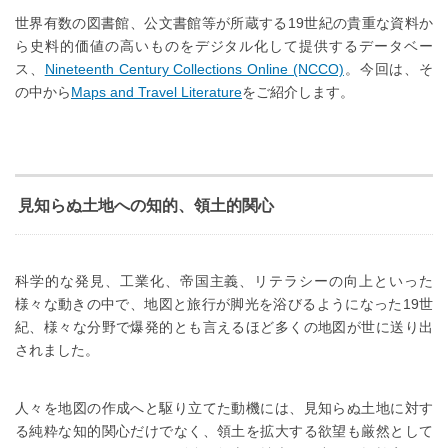
世界有数の図書館、公文書館等が所蔵する19世紀の貴重な資料か
ら史料的価値の高いものをデジタル化して提供するデータベー
ス、
Nineteenth Century Collections Online (NCCO)
。今回は、そ
の中から
Maps and Travel Literature
をご紹介します。
見知らぬ土地への知的、領土的関心
科学的な発見、工業化、帝国主義、リテラシーの向上といった
様々な動きの中で、地図と旅行が脚光を浴びるようになった19世
紀、様々な分野で爆発的とも言えるほど多くの地図が世に送り出
されました。
人々を地図の作成へと駆り立てた動機には、見知らぬ土地に対す
る純粋な知的関心だけでなく、領土を拡大する欲望も厳然として