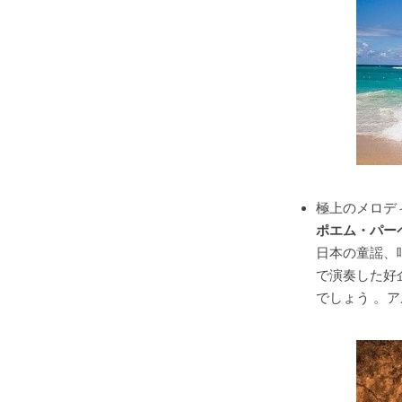
極上のメロデ
ポエム・パー
日本の童謡、
で演奏した好
でしょう 。