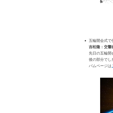
五輪開会式で
吉松隆：交響
先日の五輪開
後の部分でし
バムページは