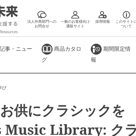
法人外商部門への
一般のお客様向け
採用情報
このサイト
お問合せ
通販サイト
ついて
記事・ニュー
商品カタロ
期間限定情
グ
報
学び
のお供にクラシック
s Music Library: 