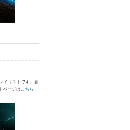
レイリストです。暑
トページは
こちら