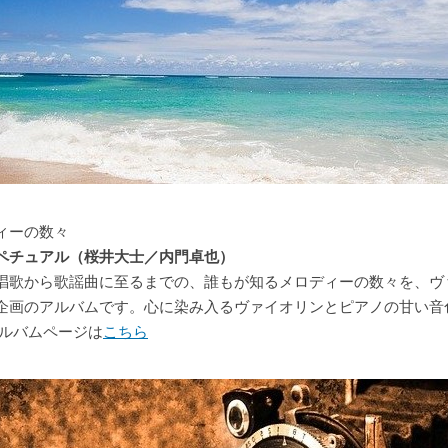
ィーの数々
ペチュアル（桜井大士／内門卓也）
唱歌から歌謡曲に至るまでの、誰もが知るメロディーの数々を、ヴ
企画のアルバムです。心に染み入るヴァイオリンとピアノの甘い音
アルバムページは
こちら