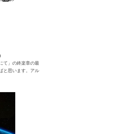
）
にて」の終楽章の最
ばと思います。アル