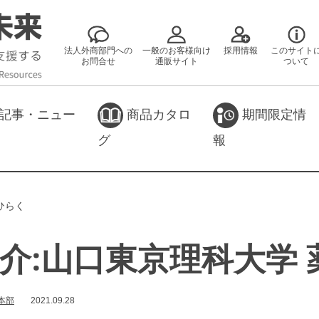
法人外商部門への
一般のお客様向け
採用情報
このサイト
お問合せ
通販サイト
ついて
記事・ニュー
商品カタロ
期間限定情
グ
報
ひらく
介:山口東京理科大学 
本部
2021.09.28