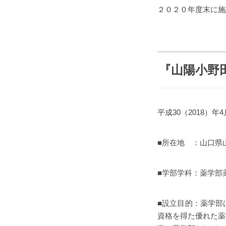
２０２０年度末に施
『山陽小野
平成30（2018）年
■所在地 ：山口県山
■学部学科：薬学部薬
■設立目的：薬学部
資格を得た優れた薬