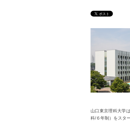
山口東京理科大学
科/６年制）をスタ