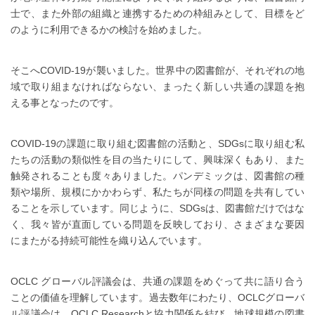
士で、また外部の組織と連携するための枠組みとして、目標をど
のように利用できるかの検討を始めました。
そこへCOVID-19が襲いました。世界中の図書館が、それぞれの地
域で取り組まなければならない、まったく新しい共通の課題を抱
える事となったのです。
COVID-19の課題に取り組む図書館の活動と、SDGsに取り組む私
たちの活動の類似性を目の当たりにして、興味深くもあり、また
触発されることも度々ありました。パンデミックは、図書館の種
類や場所、規模にかかわらず、私たちが同様の問題を共有してい
ることを示しています。同じように、SDGsは、図書館だけではな
く、我々皆が直面している問題を反映しており、さまざまな要因
にまたがる持続可能性を織り込んでいます。
OCLC グローバル評議会は、共通の課題をめぐって共に語り合う
ことの価値を理解しています。過去数年にわたり、OCLCグローバ
ル評議会は、OCLC Researchと協力関係を結び、地球規模の図書