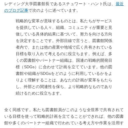
レディング大学図書館長であるスチュワート・ハント氏は、
最近
のブログ記事
で次のように述べています。
戦略的な変革が意味するものとは、私たちがサービス
を提供している人々、組織、コミュニティが重要と見
做している具体的結果に基づいて、努力を向ける方向
を決定することです。外部目線で言うと、図書館関係
者内で、または他の産業や地域で広く共有されている
目標を取り入れて考えるのに役立ちます。例えば、多
くの図書館やパートナー組織は、国連の戦略的開発目
標（SDGs）に合わせて計画を立てています。他の図
書館や組織がSDGsをどのように利用しているかをよ
りよく理解することは、あなたの計画が変革をもたら
し、外部との関連性を保ち、より戦略的なものであり
続けるために役立ちます。
全く同感です。私たち図書館員がこのような全世界で共有されて
いる目標を使って戦略的計画を立てることができれば、他の図書
館や多くのパートナー組織で行われている考え方や作業を活用す