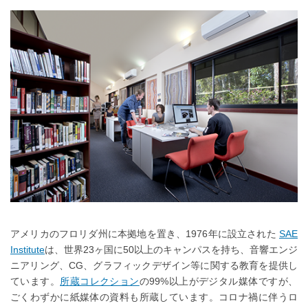
アメリカのフロリダ州に本拠地を置き、1976年に設立された
SAE
Institute
は、世界23ヶ国に50以上のキャンパスを持ち、音響エンジ
ニアリング、CG、グラフィックデザイン等に関する教育を提供し
ています。
所蔵コレクション
の99%以上がデジタル媒体ですが、
ごくわずかに紙媒体の資料も所蔵しています。コロナ禍に伴うロ