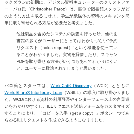
ックダウンの初期に、デジタル資料キュレーターのクリストファ
ー・パロ氏（Christopher Paroz）は、裏側で図書館スタッフがど
のような方法を取るにせよ、学生が紙媒体の資料のスキャンを簡
単に取り寄せられる方法が必要だと考えました。
他社製品を含めたシステムの調査を行った所、他の図
書館の多くがユーザーにとってはわかりづらい”予約
リクエスト（holds request）”という機能を使ってい
ることがわかりました。実物を貸借したり、スキャン
PDFを取り寄せる方法がいくつもあってわかりにくい
と、ユーザーに敬遠されてしまうと思いました。
パロ氏とスタッフは、
WorldCat® Discovery
（WCD）とともに
WorldShare® Interlibrary Loan
（WSILL）の導入に取り掛かりまし
た。WCDにおける資料の利用可否やインターフェース上の言葉遣
いをわかりやすくし、ILLリクエスト送信フォームをカスタマイズ
することにより、「コピーを入手（get a copy）」ボタン一つであ
らゆるILLリクエストを作成できるようになりました。