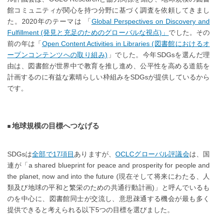
館コミュニティが関心を持つ分野に基づく調査を依頼してきまし
た。2020年のテーマは 「
Global Perspectives on Discovery and
Fulfillment (発見と充足のためのグローバルな視点)」
でした。その
前の年は「
Open Content Activities in Libraries (図書館におけるオ
ープンコンテンツへの取り組み)
」でした。今年SDGsを選んだ理
由は、図書館が世界中で教育を推し進め、公平性を高める道筋を
計画するのに有益な素晴らしい枠組みをSDGsが提供しているから
です。
地球規模の目標へつなげる
SDGsは
全部で17項目
ありますが、
OCLCグローバル評議会
は、国
連が「a shared blueprint for peace and prosperity for people and
the planet, now and into the future (現在そして将来にわたる、人
類及び地球の平和と繁栄のための共通行動計画)」と呼んでいるも
のを中心に、図書館同士が交流し、意思疎通する機会が最も多く
提供できると考えられる以下5つの目標を選びました。