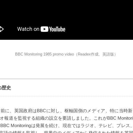
BBC Monitoring 1985 promo video（Readex作成、英語版）
gの歴史
前に、英国政府はBBCに対し、枢軸国側のメディア、特に当時
報道を監視する組織の設立を要請しました。これがBBC Monitor
BC Monitoringは発展を続け、現在ではラジオ、テレビ、プレス、
00言語の情報を監視し、世界中のメディアから発信された情報を英