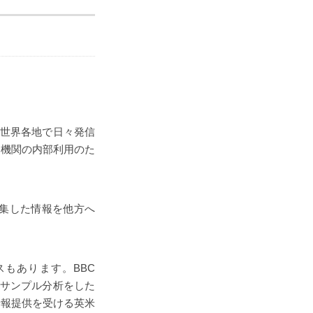
FBIS)が、世界各地で日々発信
公的機関の内部利用のた
が収集した情報を他方へ
ースもあります。BBC
ルでサンプル分析をした
情報提供を受ける英米