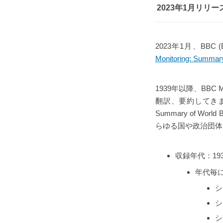
2023年1月リリース！BB
2023年1月、BBC (
Monitoring: Summary
1939年以降、BB
翻訳、要約してきま
Summary of 
らゆる国や政治団体
収録年代：1939
年代毎
シ
シ
シ