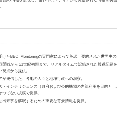
。
けたBBC Monitoringの専門家によって英訳、要約された世界中
戦開戦から 21世紀初頭まで、リアルタイムで記録された報道記録
い視点から提供。
アが発信した、各地の人々と地域行政への洞察。
ス・インテリジェンス（政府および公的機関の内部利用を目的とし
かつてない規模で提供。
な出来事を解釈するための重要な背景情報を提供。