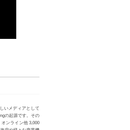
新しいメディアとして
ingの起源です。その
オンライン他 3,000
国政府や様々な商業機