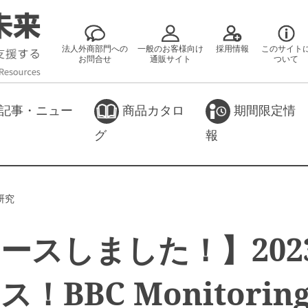
法人外商部門への
一般のお客様向け
採用情報
このサイト
お問合せ
通販サイト
ついて
記事・ニュー
商品カタロ
期間限定情
グ
報
研究
ースしました！】202
！BBC Monitoring