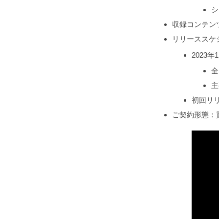
シ
収録コンテンツ
リリーススケ
2023
全
主
初回リ
ご契約形態：