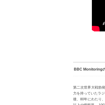
BBC Monitorin
第二次世界大戦勃発
力を持っていたラジオ
後、80年にわたり、B
以上の情報源、 1