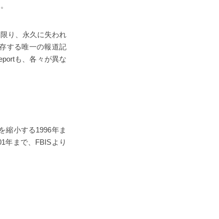
す。
い限り、永久に失われ
、現存する唯一の報道記
y Reportも、各々が異な
動を縮小する1996年ま
01年まで、FBISより