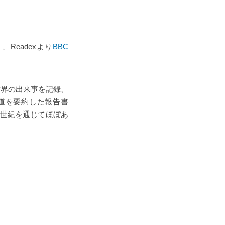
より、Readexより
BBC
、世界の出来事を記録、
報道を要約した報告書
、20世紀を通じてほぼあ