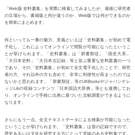
「Web版 史料纂集」を実際に検索してみましたが、最後に研究者
の立場から、書籍版と何が違うのか、Web版では何ができるのか
を簡単にまとめます。
何といっても一番の魅力、意義といえば「史料纂集」が初めて電
子化し、これによってオンラインで閲覧が可能になったというこ
とが挙げられます。「史料纂集」は「群書類従」「国史大系」
「大日本史料」「大日本古記録」等と並ぶ重要な史料叢書の一つ
であり、その「史料纂集」が初めて全文電子化したことで、研究
者の方、それ以外の方も含めて、非常に利便性が高まったのでは
ないかと思われます。「群書類従」等のJKBooksやジャパンナレ
ッジLibの収録コンテンツ「日本国語大辞典」等とも連携してお
り、オンラインで手軽に出典に基づいた文献調査ができるように
なります。
さらにもう一点。全文テキストデータによる検索が可能になった
ということが挙げられます。「史料纂集」は昔の記録ですので、
歴史あるいは文化を研究する方にとって意味のある史料集です。