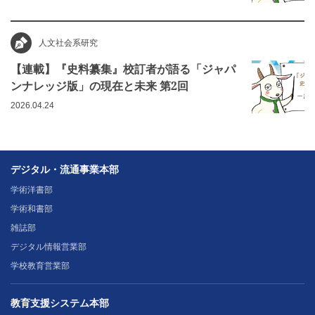
人文社会系研究
【連載】『史料纂集』校訂者が語る「ジャパ
ンナレッジ版」の現在と未来 第2回
2026.04.24
デジタル・流通事業本部
学術洋書部
学術和書部
雑誌部
デジタル情報営業部
学校教育営業部
教育支援システム本部