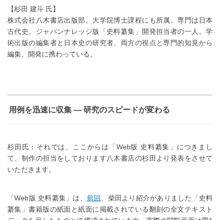
【杉田 建斗 氏】
株式会社八木書店出版部。大学院博士課程にも所属。専門は日本
古代史。ジャパンナレッジ版「史料纂集」開発担当者の一人。学
術出版の編集者と日本史の研究者、両方の視点と専門的知見から
編集、開発に携わっている。
用例を迅速に収集 ― 研究のスピードが変わる
杉田氏：それでは、ここからは「Web版 史料纂集」につきまし
て、制作の担当をしております八木書店の杉田より発表をさせて
いただきます。
「Web版 史料纂集」は、
前回
、柴田より紹介がありました「史料
纂集」書籍版の紙面と紙面に掲載されている翻刻の全文テキスト