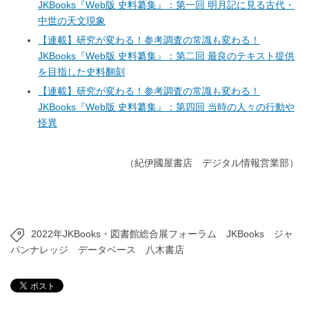
JKBooks『Web版 史料纂集』：第一回 明月記に見る古代・
中世の天文現象
【連載】研究が変わる！参考調査の常識も変わる！
JKBooks『Web版 史料纂集』：第二回 最良のテキスト提供
を目指した史料翻刻
【連載】研究が変わる！参考調査の常識も変わる！
JKBooks『Web版 史料纂集』：第四回 当時の人々の行動や
怪異
（紀伊國屋書店 デジタル情報営業部）
2022年JKBooks・図書館総合展フォーラム
JKBooks
ジャ
パンナレッジ
データベース
八木書店