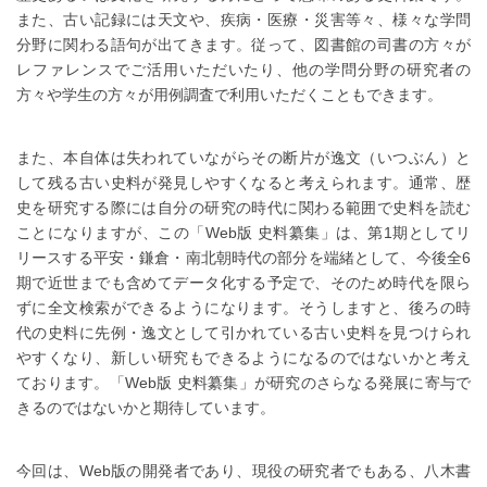
また、古い記録には天文や、疾病・医療・災害等々、様々な学問
分野に関わる語句が出てきます。従って、図書館の司書の方々が
レファレンスでご活用いただいたり、他の学問分野の研究者の
方々や学生の方々が用例調査で利用いただくこともできます。
また、本自体は失われていながらその断片が逸文（いつぶん）と
して残る古い史料が発見しやすくなると考えられます。通常、歴
史を研究する際には自分の研究の時代に関わる範囲で史料を読む
ことになりますが、この「Web版 史料纂集」は、第1期としてリ
リースする平安・鎌倉・南北朝時代の部分を端緒として、今後全6
期で近世までも含めてデータ化する予定で、そのため時代を限ら
ずに全文検索ができるようになります。そうしますと、後ろの時
代の史料に先例・逸文として引かれている古い史料を見つけられ
やすくなり、新しい研究もできるようになるのではないかと考え
ております。「Web版 史料纂集」が研究のさらなる発展に寄与で
きるのではないかと期待しています。
今回は、Web版の開発者であり、現役の研究者でもある、八木書