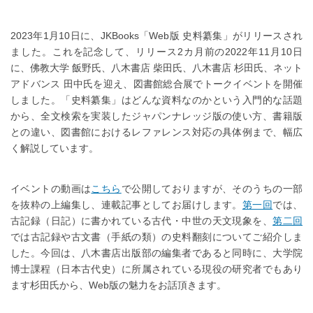
2023年1月10日に、JKBooks「Web版 史料纂集」がリリースされ
ました。これを記念して、リリース2カ月前の2022年11月10日
に、佛教大学 飯野氏、八木書店 柴田氏、八木書店 杉田氏、ネット
アドバンス 田中氏を迎え、図書館総合展でトークイベントを開催
しました。「史料纂集」はどんな資料なのかという入門的な話題
から、全文検索を実装したジャパンナレッジ版の使い方、書籍版
との違い、図書館におけるレファレンス対応の具体例まで、幅広
く解説しています。
イベントの動画は
こちら
で公開しておりますが、そのうちの一部
を抜粋の上編集し、連載記事としてお届けします。
第一回
では、
古記録（日記）に書かれている古代・中世の天文現象を、
第二回
では古記録や古文書（手紙の類）の史料翻刻についてご紹介しま
した。今回は、八木書店出版部の編集者であると同時に、大学院
博士課程（日本古代史）に所属されている現役の研究者でもあり
ます杉田氏から、Web版の魅力をお話頂きます。