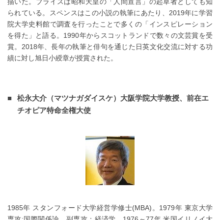
描いた。ブライスは昭和天皇の「人間宣言」の起草者としても知
られている。スペンスはこの小説の執筆にあたり、2019年に学習
院大学史料館で調査を行ったことで多くの「インスピレーション
を得た」と語る。1990年からスコットランドで数々の文芸賞を受
賞。2018年、長年の執筆と俳句を通じた日英文化交流に対する功
績に対し旭日小綬章が授賞された。
松永大介（マツナガダイスケ）大阪学院大学教授、前在エ
チオピア特命全権大使
1985年 スタンフォード大学経営学修士(MBA)。1979年 東京大学
専攻:国際関係論、副専攻：経済学。1976～77年 米国イリノイ大