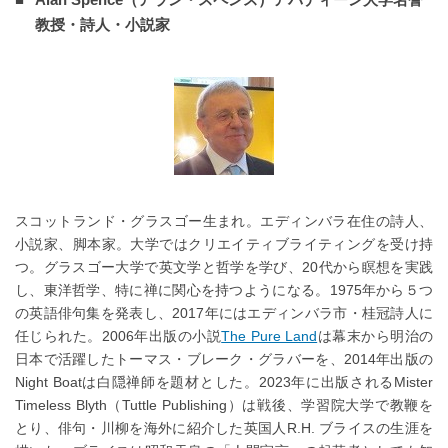
教授・詩人・小説家
スコットランド・グラスゴー生まれ。エディンバラ在住の詩人、
小説家、脚本家。大学ではクリエイティブライティングを受け持
つ。グラスゴー大学で英文学と哲学を学び、20代から瞑想を実践
し、東洋哲学、特に禅に関心を持つようになる。1975年から５つ
の英語俳句集を発表し、2017年にはエディンバラ市・桂冠詩人に
任じられた。2006年出版の小説
The Pure Land
は幕末から明治の
日本で活躍したトーマス・ブレーク・グラバーを、2014年出版の
Night Boatは白隠禅師を題材とした。2023年に出版されるMister
Timeless Blyth（Tuttle Publishing）は戦後、学習院大学で教鞭を
とり、俳句・川柳を海外に紹介した英国人R.H. ブライスの生涯を