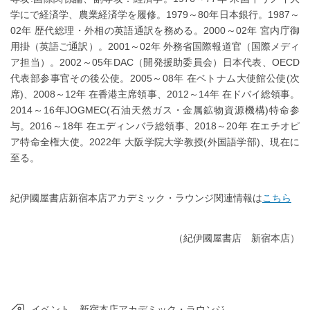
学にで経済学、農業経済学を履修。1979～80年日本銀行。1987～
02年 歴代総理・外相の英語通訳を務める。2000～02年 宮内庁御
用掛（英語ご通訳）。2001～02年 外務省国際報道官（国際メディ
ア担当）。2002～05年DAC（開発援助委員会）日本代表、OECD
代表部参事官その後公使。2005～08年 在ベトナム大使館公使(次
席)、2008～12年 在香港主席領事、2012～14年 在ドバイ総領事。
2014～16年JOGMEC(石油天然ガス・金属鉱物資源機構)特命参
与。2016～18年 在エディンバラ総領事、2018～20年 在エチオピ
ア特命全権大使。2022年 大阪学院大学教授(外国語学部)、現在に
至る。
紀伊國屋書店新宿本店アカデミック・ラウンジ関連情報は
こちら
（紀伊國屋書店 新宿本店）
イベント
新宿本店アカデミック・ラウンジ