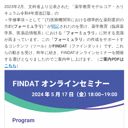
2023年2月、文科省より公表された 「薬学教育モデルコア・カリ
キュラム令和4年度改訂版」の
＜学修事項＞として ” (7)医療機関等における標準的な薬剤選択の
方針(
フォーミュラリ
) ” が
明記
されたのを受け、薬学教育（臨床薬
学系、医薬品情報系）における『
フォーミュラリ
』に対する意識
が高まっています。この『
フォーミュラリ
』の作成をサポートす
るコンテンツ（ツール）が
FINDAT
（ファインダット）です。これ
らの動きを受け、昨年に続き、FINDATオンラインセミナーを開催
する運びとなりましたのでご案内申し上げます。（
ご案内PDFは
こちら
）