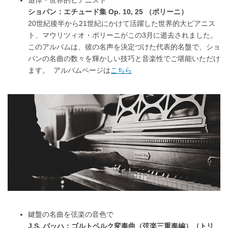
追悼・世界的ピアニスト
ショパン：エチュード集 Op. 10, 25 （ポリーニ）
20世紀後半から21世紀にかけて活躍した世界的大ピアニス
ト、マウリツィオ・ポリーニがこの3月に逝去されました。
このアルバムは、彼の名声を決定づけた代表的名盤で、ショ
パンの名曲の数々を輝かしい技巧と音楽性でご堪能いただけ
ます。 アルバムページは
こちら
鍵盤の名曲を弦楽の音色で
J.S. バッハ：ゴルトベルク変奏曲（弦楽三重奏編）（トリ