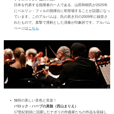
日本を代表する指揮者の一人である、山田和樹氏が2025年
にベルリン・フィルの指揮台に初登場することが話題になっ
ています。このアルバムは、氏の若き日の2009年に録音さ
れたもので、真摯で溌剌とした演奏が印象的です。アルバム
ページは
こちら
独特の美しい音色と音楽！
バロック・ハープの真髄（西山まりえ）
17世紀初頭に活躍したナポリの作曲家たちの作品を収録し