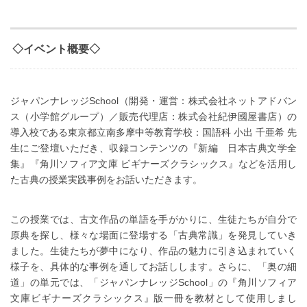
◇イベント概要◇
ジャパンナレッジSchool（開発・運営：株式会社ネットアドバン
ス（小学館グループ）／販売代理店：株式会社紀伊國屋書店）の
導入校である東京都立南多摩中等教育学校：国語科 小出 千亜希 先
生にご登壇いただき、収録コンテンツの『新編 日本古典文学全
集』『角川ソフィア文庫 ビギナーズクラシックス』などを活用し
た古典の授業実践事例をお話いただきます。
この授業では、古文作品の単語を手がかりに、生徒たちが自分で
原典を探し、様々な場面に登場する「古典常識」を発見していき
ました。生徒たちが夢中になり、作品の魅力に引き込まれていく
様子を、具体的な事例を通してお話しします。さらに、「奥の細
道」の単元では、「ジャパンナレッジSchool」の『角川ソフィア
文庫ビギナーズクラシックス』版一冊を教材として使用しまし