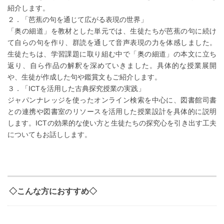
紹介します。
２．「芭蕉の句を通じて広がる表現の世界」
「奥の細道」を教材とした単元では、生徒たちが芭蕉の句に続け
て自らの句を作り、群読を通して音声表現の力を体感しました。
生徒たちは、学習課題に取り組む中で「奥の細道」の本文に立ち
返り、自ら作品の解釈を深めていきました。具体的な授業展開
や、生徒が作成した句や鑑賞文もご紹介します。
３．「ICTを活用した古典探究授業の実践」
ジャパンナレッジを使ったオンライン検索を中心に、図書館司書
との連携や図書室のリソースを活用した授業設計を具体的に説明
します。ICTの効果的な使い方と生徒たちの探究心を引き出す工夫
についてもお話しします。
◇こんな方におすすめ◇