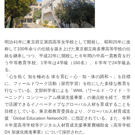
明治41年に東京府立第四高等女学校として開校し、昭和25年に改
称して100年余りの伝統を築き上げた東京都立南多摩高等学校の伝
統を継承しつつ、平成22年に開校した６年間の中高一貫教育を行
う中等教育学校。1学年は4学級（160名）、６学年で24学級あ
る。
「心を拓く 知を極める 体を育む～心・知・体の調和～」を目標
に、フィールドワーク活動（探究学習）を柱にした多様な教育を
行なっている。文部科学省による「WWL（ワールド・ワイド・ラ
ーニング）コンソーシアム構築支援事業」の拠点校を経て、世界
で活躍できるイノベーティブなグローバル人材を育成することを
目標としている。東京都教育委員会より、グローバル人材育成支
援「Global Education Network20」に指定されている。また、令和
６年度高等学校等デジタル人材育成支援事業費補助金（高等学校
DX 加速化推進事業）について採択された。