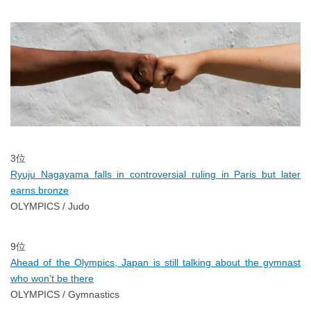
3位
Ryuju Nagayama falls in controversial ruling in Paris but later
earns bronze
OLYMPICS / Judo
9位
Ahead of the Olympics, Japan is still talking about the gymnast
who won’t be there
OLYMPICS / Gymnastics