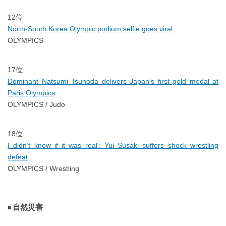
12位
North-South Korea Olympic podium selfie goes viral
OLYMPICS
17位
Dominant Natsumi Tsunoda delivers Japan’s first gold medal at
Paris Olympics
OLYMPICS / Judo
18位
I didn’t know if it was real’: Yui Susaki suffers shock wrestling
defeat
OLYMPICS / Wrestling
自然災害