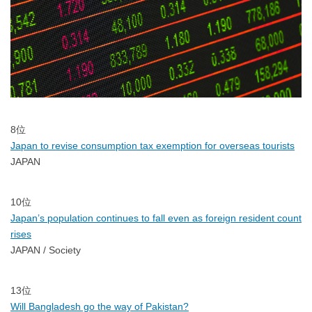
8位
Japan to revise consumption tax exemption for overseas tourists
JAPAN
10位
Japan’s population continues to fall even as foreign resident count
rises
JAPAN / Society
13位
Will Bangladesh go the way of Pakistan?