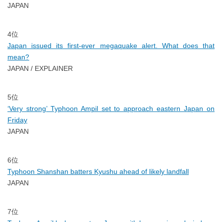
JAPAN
4位
Japan issued its first-ever megaquake alert. What does that
mean?
JAPAN / EXPLAINER
5位
‘Very strong’ Typhoon Ampil set to approach eastern Japan on
Friday
JAPAN
6位
Typhoon Shanshan batters Kyushu ahead of likely landfall
JAPAN
7位