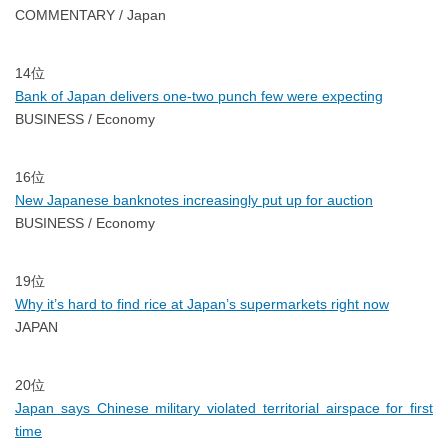
COMMENTARY / Japan
14位
Bank of Japan delivers one-two punch few were expecting
BUSINESS / Economy
16位
New Japanese banknotes increasingly put up for auction
BUSINESS / Economy
19位
Why it’s hard to find rice at Japan’s supermarkets right now
JAPAN
20位
Japan says Chinese military violated territorial airspace for first
time