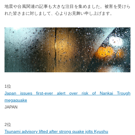
地震や台風関連の記事も大きな注目を集めました。被害を受けら
れた皆さまに対しまして、心よりお見舞い申し上げます。
1位
Japan issues first-ever alert over risk of Nankai Trough
megaquake
JAPAN
2位
Tsunami advisory lifted after strong quake jolts Kyushu