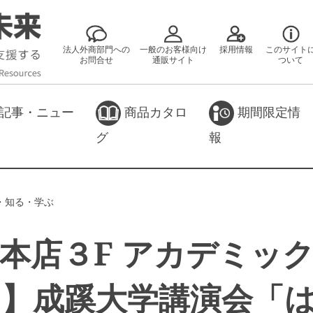
法人外商部門への
一般のお客様向け
採用情報
このサイト
お問合せ
通販サイト
ついて
記事・ニュー
商品カタロ
期間限定情
グ
報
・知る・学ぶ
本店３F アカデミッ
ジ】成蹊大学講演会「