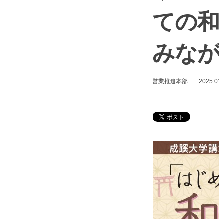
ての
みな
営業推進本部
2025.0