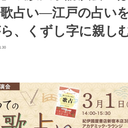
和歌占い―江戸の占い
がら、くずし字に親し
1.30