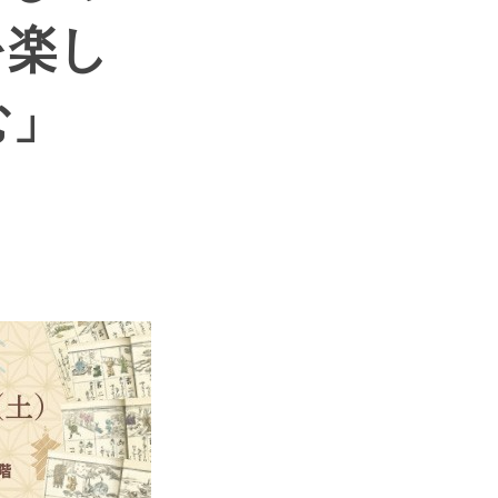
を楽し
む」