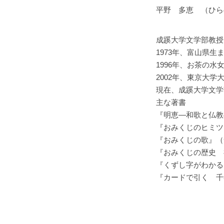
平野 多恵 （ひら
成蹊大学文学部教授
1973年、富山県生
1996年、お茶の
2002年、東京大
現在、成蹊大学文学
主な著書
『明恵―和歌と仏教の
『おみくじのヒミツ』
『おみくじの歌』（笠
『おみくじの歴史 
『くずし字がわかる
『カードで引く 千年