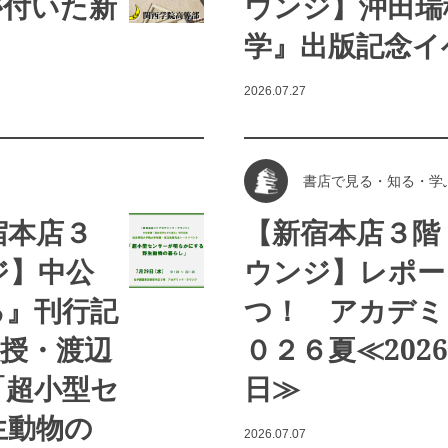
が付いた新
ウンジ】沖田瑞
学』出版記念イ
2026.07.27
書店で見る・知る・学
宿本店３
【新宿本店３階
ジ】中公
ウンジ】レポー
る』刊行記
つ！ アカデミ
授・渡辺
０２６夏≪2026
「超小型セ
日≫
生動物の
2026.07.07