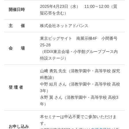
2025年4月23日（水） 11:00～12:00（質
開催日時
疑応答を含む）
主 催
株式会社ネットアドバンス
東京ビッグサイト 南展示棟4F 小間番号
25-28
会 場
（EDIX東京会場・小学館グループブース内
特設ステージ）
山﨑 勇気 先生（清教学園中・高等学校 探究
科教諭）
中野 結月 さん（清教学園中・高等学校 高校
登 壇 者
3年）
永野 翼 さん（清教学園中・高等学校 高校3
年）
本セミナーは申込不要でご参加いただけま
す。
お申し込み