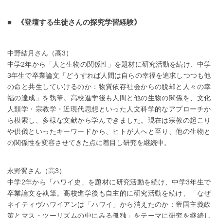
《登壇する生徒さんの探究学習経験》
中野結月さん（高3）
中学2年から「人と生物の関係性」を題材に研究活動を続け、中学
3年生で卒業論文「どうすれば人間は自らの幸福を追求しつつも他
の命と共生していけるのか：物質依存社会からの脱却と人々の幸
福の達成」を執筆。高校進学後も人間と他の生物の関係を、文化
人類学・宗教学・近現代思想といった人文科学的なアプローチか
ら模索し、多様な文献から学んできました。現在は宗教の起こり
や供儀といったキーワードから、ヒトが人へと至り、他の生物と
の関係性を変容させてきた点に着目し研究を継続中。
永野翼さん（高3）
中学2年から「ハワイ史」を題材に研究活動を続け、中学3年生で
卒業論文を執筆。高校進学後も自主的に研究活動を続け、「なぜ
ネイティヴハワイアンは「ハワイ」から消えたのか：帝国主義政
策とマス・ツーリズムの中にみる孤独」をテーマに研究を継続し