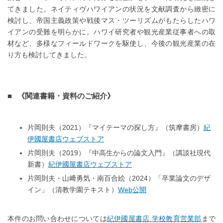
てきました。ネイティヴハワイアンの状況を文献調査から緻密に
検討し、帝国主義政策や戦後マス・ツーリズムがもたらしたハワ
イアンの受難を明らかに。ハワイ研究者や観光産業従事者への取
材など、多様なフィールドワークを駆使し、今後の観光産業の在
り方も検討してきました。
《関連書籍・資料のご紹介》
片岡則夫（2021）『マイテーマの探し方』（筑摩書房）
紀
伊國屋書店ウェブストア
片岡則夫（2019）『中高生からの論文入門』（講談社現代
新書）
紀伊國屋書店ウェブストア
片岡則夫・山﨑勇気・南百合絵（2024）「卒業論文のデザ
イン」（清教学園テキスト）
Web公開
本件のお問い合わせについては
紀伊國屋書店 学校教育営業部
まで