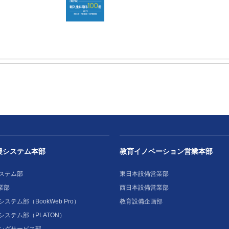
－
援システム本部
教育イノベーション営業本部
ステム部
東日本設備営業部
業部
西日本設備営業部
ステム部（BookWeb Pro）
教育設備企画部
システム部（PLATON）
ングサービス部