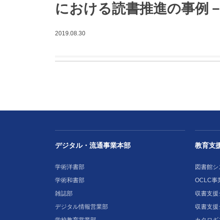
における読書推進の事例
2019.08.30
デジタル・流通事業本部
教育支
学術洋書部
図書館シ
学術和書部
OCLC事
雑誌部
収書支援シ
デジタル情報営業部
収書支援
学校教育営業部
カタロギ