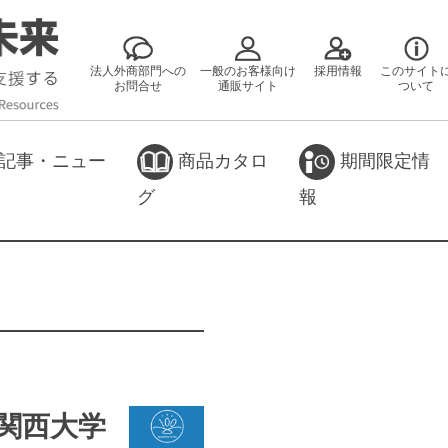
法人外商部門への
一般のお客様向け
採用情報
このサイト
お問合せ
通販サイト
ついて
記事・ニュー
商品カタロ
期間限定情
グ
報
－関西大学