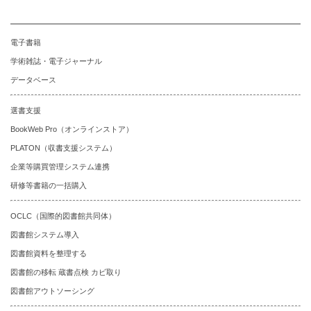
電子書籍
学術雑誌・電子ジャーナル
データベース
選書支援
BookWeb Pro（オンラインストア）
PLATON（収書支援システム）
企業等購買管理システム連携
研修等書籍の一括購入
OCLC（国際的図書館共同体）
図書館システム導入
図書館資料を整理する
図書館の移転 蔵書点検 カビ取り
図書館アウトソーシング