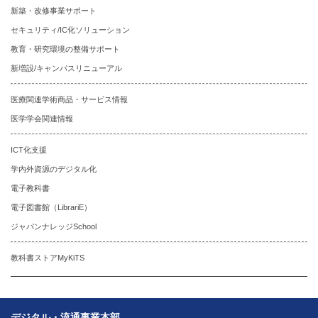
新築・改修事業サポート
セキュリティ/IC化ソリューション
教育・研究環境の整備サポート
新増設/キャンパスリニューアル
医療関連学術商品・サービス情報
医学学会関連情報
ICT化支援
学内外資源のデジタル化
電子教科書
電子図書館（LibrariE）
ジャパンナレッジSchool
教科書ストアMyKiTS
デジタル・流通事業本部