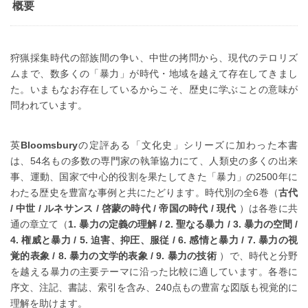
概要
狩猟採集時代の部族間の争い、中世の拷問から、現代のテロリズ
ムまで、数多くの「暴力」が時代・地域を越えて存在してきまし
た。いまもなお存在しているからこそ、歴史に学ぶことの意味が
問われています。
英
Bloomsbury
の定評ある「文化史」シリーズに加わった本書
は、54名もの多数の専門家の執筆協力にて、人類史の多くの出来
事、運動、国家で中心的役割を果たしてきた「暴力」の2500年に
わたる歴史を豊富な事例と共にたどります。時代別の全6巻（
古代
/
中世
/
ルネサンス
/
啓蒙の時代
/
帝国の時代
/
現代
）は各巻に共
通の章立て（
1.
暴力の定義の理解
/ 2.
聖なる暴力
/ 3.
暴力の空間
/
4.
権威と暴力
/ 5.
迫害、抑圧、服従
/ 6.
感情と暴力
/ 7.
暴力の視
覚的表象
/ 8.
暴力の文学的表象
/ 9.
暴力の技術
）で、時代と分野
を越える暴力の主要テーマに沿った比較に適しています。各巻に
序文、注記、書誌、索引を含み、240点もの豊富な図版も視覚的に
理解を助けます。