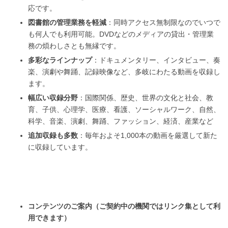
応です。
図書館の管理業務を軽減
：同時アクセス無制限なのでいつで
も何人でも利用可能。DVDなどのメディアの貸出・管理業
務の煩わしさとも無縁です。
多彩なラインナップ
：ドキュメンタリー、インタビュー、奏
楽、演劇や舞踊、記録映像など、多岐にわたる動画を収録し
ます。
幅広い収録分野
：国際関係、歴史、世界の文化と社会、教
育、子供、心理学、医療、看護、ソーシャルワーク、自然、
科学、音楽、演劇、舞踊、ファッション、経済、産業など
追加収録も多数
：毎年およそ1,000本の動画を厳選して新た
に収録しています。
コンテンツのご案内（ご契約中の機関ではリンク集として利
用できます）