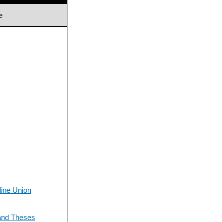
e
ine Union
and Theses