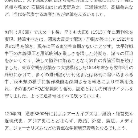
首相を務めた石橋湛山はじめ天野為之、三浦銕太郎、高橋亀吉な
ど、当代を代表する論客たちが健筆をふるいました。
旬刊（月3回）でスタート後、早くも大正8（1913）年に週刊化を
実現。特筆すべきは、関東大震災で配送・印刷が停止した1923年9
月の3号を除き、現在に至るまで空白期がないことです。太平洋戦
争下の言論弾圧と用紙統制が厳しさを増した時期も、諸々の圧迫
をかいくぐり、決して隘路に陥ることなく独自の言論活動を続け
ました。東京空襲が頻繁かつ大規模化した1944年末から翌年8月の
終戦にかけて、多くの週刊誌が月刊化または休刊に追い込まれる
中、秋田県の横手に製作機能を疎開させる執念により中断を免
れ、その後のGHQ占領期間も含め、誌名とおりの刊行サイクルを
守りました。よって通常号はすべて残っています。
120年間、通巻5800号におよぶアーカイブズは、経済・経営史や
近現代史、アジア史にとどまらず、政治、外交、憲法、メディ
ア、ジャーナリズムなどの貴重な学術研究資料となるでしょう。