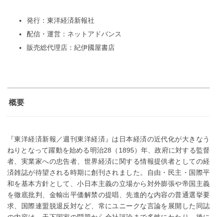
発行：東洋経済新報社
配信・運営：ネットアドバンス
販売総代理店：紀伊國屋書店
概要
『東洋経済新報／週刊東洋経済』は日本経済の近代化が大きなう
ねりとなって躍動を始める明治28（1895）年、政府に対する監督
者、実業家への忠告者、世界経済に関する情報提供者としての経
済雑誌が待望される時期に創刊されました。自由・民主・国際平
和を基本方針として、小日本主義の立場から対外膨張や帝国主義
を徹底批判、金輸出平価解禁の提唱、先進的な内容の普通選挙要
求、国際連盟脱退反対など、常にユニークな言論を展開した同誌
の内容は、天下国家の問題から会社評論まで多岐にわたり、後に