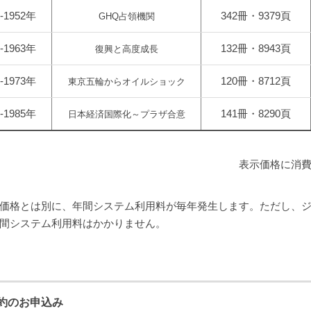
6-1952年
342冊・9379頁
GHQ占領機関
3-1963年
132冊・8943頁
復興と高度成長
4-1973年
120冊・8712頁
東京五輪からオイルショック
4-1985年
141冊・8290頁
日本経済国際化～プラザ合意
表示価格に消
価格とは別に、年間システム利用料が毎年発生します。ただし、ジャ
間システム利用料はかかりません。
約のお申込み