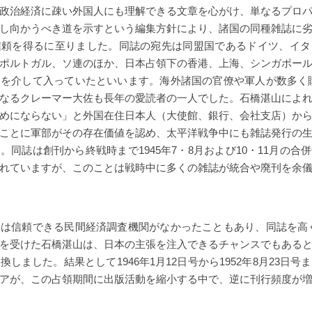
政治経済に疎い外国人にも理解できる文章を心がけ、単なるプロ
し向かうべき道を示すという編集方針により、諸国の同種雑誌に
信頼を得るに至りました。同誌の宛先は同盟国であるドイツ、イタ
ポルトガル、ソ連のほか、日本占領下の香港、上海、シンガポー
を介して入っていたといいます。海外諸国の官僚や軍人が数多く
なるクレーマー大佐も長年の愛読者の一人でした。石橋湛山によ
めにならない」と外国在住日本人（大使館、銀行、会社支店）か
ことに軍部がその存在価値を認め、太平洋戦争中にも雑誌発行の
。同誌は創刊から終戦時まで1945年7・8月および10・11月の合
れていますが、このことは戦時中に多くの雑誌が統合や廃刊を余
は信頼できる民間経済調査機関がなかったこともあり、同誌を高
を受けた石橋湛山は、日本の主張を注入できるチャンスでもある
しました。結果として1946年1月12日号から1952年8月23日
アが、この占領期間に出版活動を縮小する中で、逆に刊行頻度が