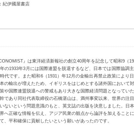
：紀伊國屋書店
AL ECONOMIST』は東洋経済新報社の創立40周年を記念して昭和9（
年の1933年3月には国際連盟を脱退するなど、日本では国際協調
時代です。また昭和6（1931）年12月の金輸出再禁止政策により
本の輸出が増えたため、イギリスをはじめとする諸外国において
策や国際連盟脱退への警戒もあり大きな国際経済問題となってい
幹であり同社代表取締役の石橋湛山は、満州事変以来、世界の注
いないという問題意識のもと、英文誌の出版を決意しました。日
界へ正確な情報を伝え、アジア民衆の観点から論評を加えること
て、平和確保に貢献したいという願いがあったのです。