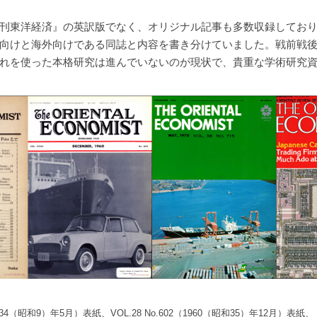
刊東洋経済』の英訳版でなく、オリジナル記事も多数収録してお
向けと海外向けである同誌と内容を書き分けていました。戦前戦
れを使った本格研究は進んでいないのが現状で、貴重な学術研究
1934（昭和9）年5月）表紙、VOL.28 No.602（1960（昭和35）年12月）表紙、 V