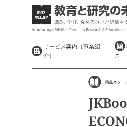
サービス案内（事業紹
介）
ス
商品カタロ
JKBo
ECO