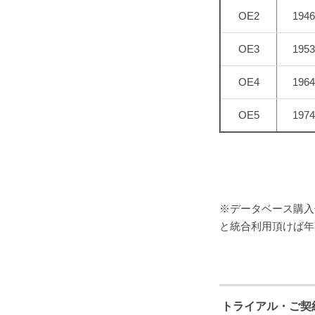
OE2
194
OE3
195
OE4
196
OE5
197
※データベース購入
と統合利用頂けば年
トライアル・ご契