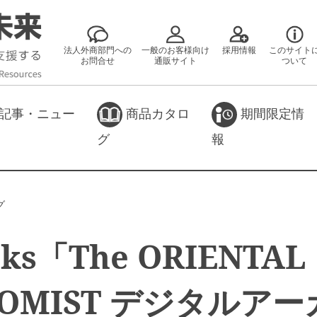
法人外商部門への
一般のお客様向け
採用情報
このサイト
お問合せ
通販サイト
ついて
記事・ニュー
商品カタロ
期間限定情
グ
報
グ
oks「The ORIENTAL
NOMIST デジタルア