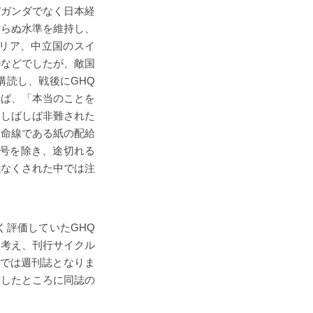
パガンダでなく日本経
劣らぬ水準を維持し、
リア、中立国のスイ
ルなどでしたが、敵国
購読し、戦後にGHQ
れば、「本当のことを
らしばしば非難された
生命線である紙の配給
併号を除き、途切れる
儀なくされた中では注
く評価していたGHQ
と考え、刊行サイクル
号までは週刊誌となりま
増したところに同誌の