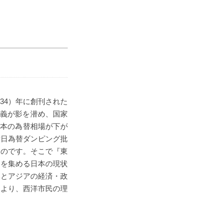
1934）年に創刊された
主義が影を潜め、国家
日本の為替相場が下が
対日為替ダンピング批
たのです。そこで『東
目を集める日本の現状
本とアジアの経済・政
により、西洋市民の理