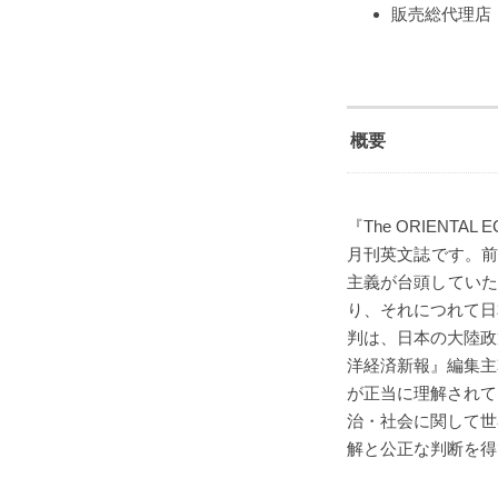
販売総代理店
概要
『The ORIENT
月刊英文誌です。前
主義が台頭していた
り、それにつれて日
判は、日本の大陸政
洋経済新報』編集主
が正当に理解されて
治・社会に関して世
解と公正な判断を得