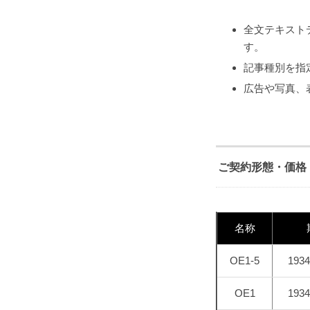
全文テキスト
す。
記事種別を指
広告や写真、
ご契約形態・価格
名称
OE1-5
193
OE1
193