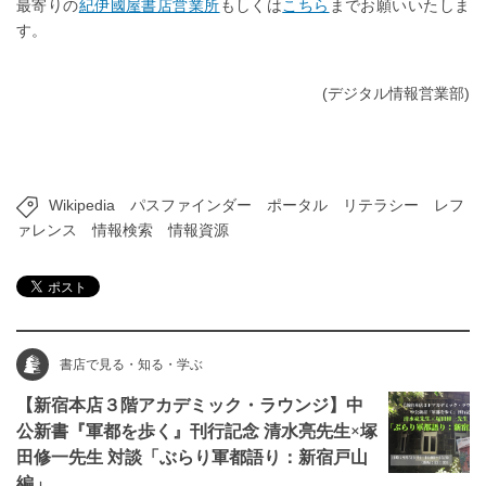
最寄りの
紀伊國屋書店営業所
もしくは
こちら
までお願いいたしま
す。
(デジタル情報営業部)
Wikipedia
パスファインダー
ポータル
リテラシー
レフ
ァレンス
情報検索
情報資源
書店で見る・知る・学ぶ
【新宿本店３階アカデミック・ラウンジ】中
公新書『軍都を歩く』刊行記念 清水亮先生×塚
田修一先生 対談「ぶらり軍都語り：新宿戸山
編」