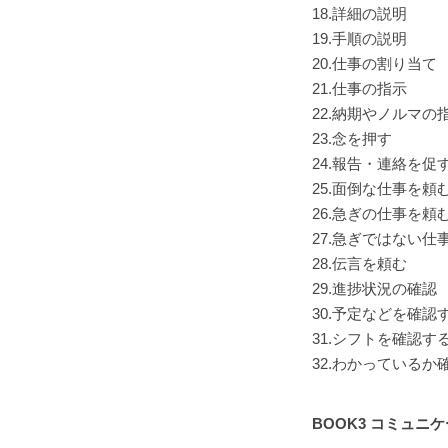
18.詳細の説明
19.手順の説明
20.仕事の割り当て
21.仕事の指示
22.納期やノルマの
23.念を押す
24.報告・連絡を促
25.面倒な仕事を頼
26.急ぎの仕事を頼
27.急ぎではない仕
28.伝言を頼む
29.進捗状況の確認
30.予定などを確認
31.シフトを確認す
32.わかっているか
BOOK3 コミュニ