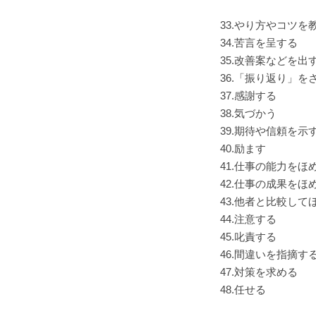
33.やり方やコツを
34.苦言を呈する
35.改善案などを出
36.「振り返り」を
37.感謝する
38.気づかう
39.期待や信頼を示
40.励ます
41.仕事の能力をほ
42.仕事の成果をほ
43.他者と比較して
44.注意する
45.叱責する
46.間違いを指摘す
47.対策を求める
48.任せる