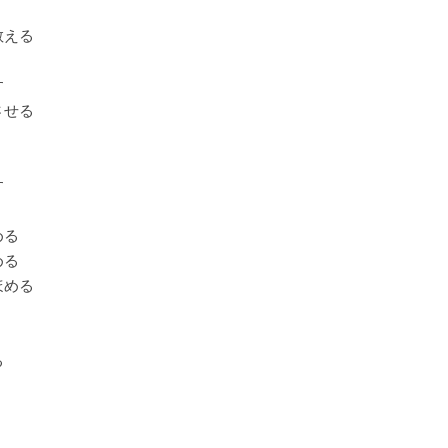
教える
す
させる
す
める
める
ほめる
る