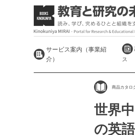
サービス案内（事業紹
介）
ス
商品カタロ
世界
の英語