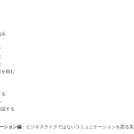
指示
す
む
む
事を頼む
する
る
確認する
ケーション編
：ビジネスライクではないコミュニケーションを図る英