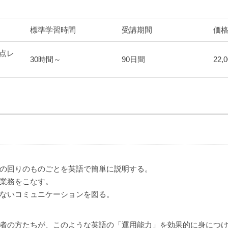
標準学習時間
受講期間
価
0点レ
30時間～
90日間
22,
の回りのものごとを英語で簡単に説明する。
業務をこなす。
ないコミュニケーションを図る。
者の方たちが、このような英語の「運用能力」を効果的に身につ