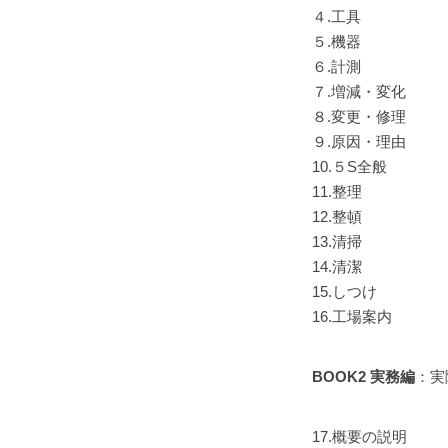
４.工具
５.機器
６.計測
７.増減・変化
８.変更・修理
９.原因・理由
10.５S全般
11.整理
12.整頓
13.清掃
14.清潔
15.しつけ
16.工場案内
BOOK2 実務編
：実
17.概要の説明