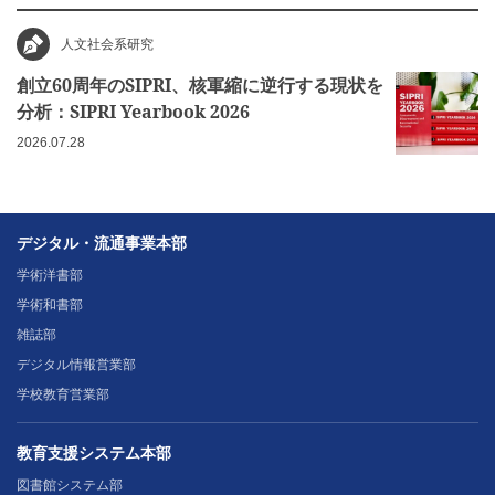
人文社会系研究
創立60周年のSIPRI、核軍縮に逆行する現状を
分析：SIPRI Yearbook 2026
2026.07.28
デジタル・流通事業本部
学術洋書部
学術和書部
雑誌部
デジタル情報営業部
学校教育営業部
教育支援システム本部
図書館システム部