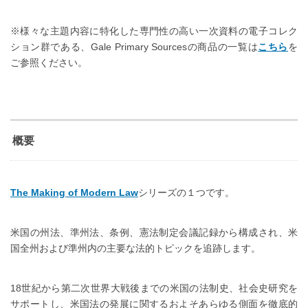
※様々な主題内容に特化した専門性の高い一次資料の電子コレク
ション群である、Gale Primary Sourcesの商品の一覧は
こちら
を
ご参照ください。
概要
The Making of Modern Law
シリーズの１つです。
米国の州法、準州法、条例、憲法制定会議記録から構成され、米
国全州および準州内の主要な法的トピックを追跡します。
18世紀から第二次世界大戦後までの米国の法制史、社会史研究を
サポートし、米国法の発展に関するおよそあらゆる側面を徹底的