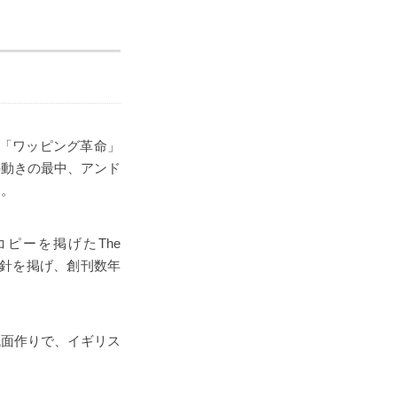
た「ワッピング革命」
の動きの最中、アンド
す。
ャッチコピーを掲げたThe
の方針を掲げ、創刊数年
紙面作りで、イギリス