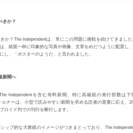
べきか？
か？The Independentは、常にこの問題に挑戦を続けてきました
は、紙面一杯に印象的な写真や画像、文章をめだつように配置し
にし、「ポスターのようだ」と言われました。
級新聞へ
The Independentを含む有料新聞、特に高級紙の発行部数は
t編集長ケルナーは、小型で読みやすい新聞を求める読者の需要に応え、20
ブロイド判での刊行を断行します。
ップ的な大衆紙のイメージがつきまとっており、The Independ