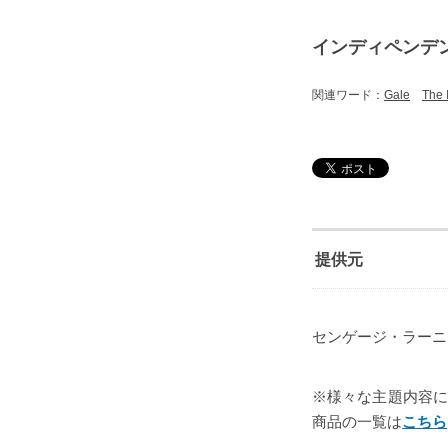
インディペンデ
関連ワード：
Gale
The 
提供元
センゲージ・ラーニン
※様々な主題内容に特
商品の一覧は
こちら