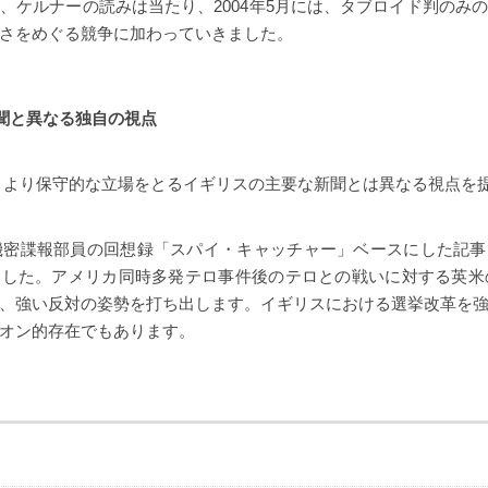
、ケルナーの読みは当たり、2004年5月には、タブロイド判のみ
さをめぐる競争に加わっていきました。
聞と異なる独自の視点
ndentは、より保守的な立場をとるイギリスの主要な新聞とは異なる視点
国機密諜報部員の回想録「スパイ・キャッチャー」ベースにした記
した。アメリカ同時多発テロ事件後のテロとの戦いに対する英米の
、強い反対の姿勢を打ち出します。イギリスにおける選挙改革を
オン的存在でもあります。