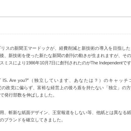
イギリスの新聞王マードックが、経費削減と新技術の導入を目指し
後、新技術を使った新たな新聞の創刊の動きが生まれますが、そ
スにより1986年10月7日に創刊されたのがThe Independentで
dent. IT IS. Are you?”（独立しています、あなたは？）のキ
tは、特定の政党に偏らず、富裕な経営上の後ろ盾を持たない「独立」
まで発行部数を伸ばしました。
用、斬新な紙面デザイン、王室報道をしない等、他紙とは異なる
のブランドを確立してきました。