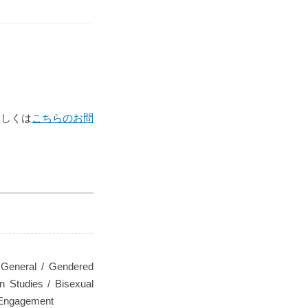
もしくは
こちらのお問
 General / Gendered
on Studies / Bisexual
c Engagement