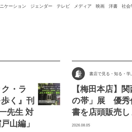
ニケーション
ジェンダー
テレビ
メディア
映画
洋書
社会
書店で見る・知る・学
ック・ラ
【梅田本店】関
を歩く』刊
の帯」展 優秀
一先生 対
書を店頭販売し
宿戸山編」
2026.08.05