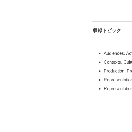
収録トピック
Audiences, Act
Contexts, Cul
Production: P
Representation
Representation