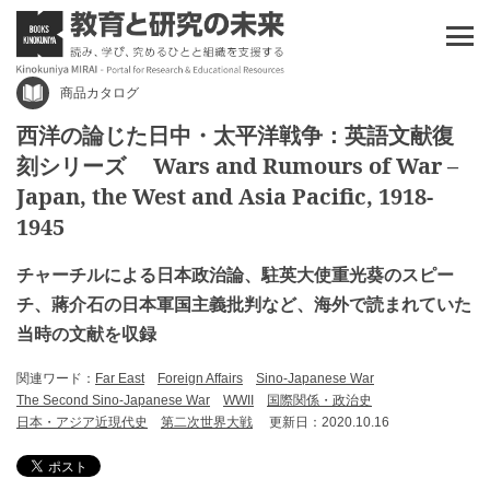
商品カタログ
西洋の論じた日中・太平洋戦争：英語文献復
刻シリーズ Wars and Rumours of War –
Japan, the West and Asia Pacific, 1918-
1945
チャーチルによる日本政治論、駐英大使重光葵のスピー
チ、蔣介石の日本軍国主義批判など、海外で読まれていた
当時の文献を収録
関連ワード：
Far East
Foreign Affairs
Sino-Japanese War
The Second Sino-Japanese War
WWII
国際関係・政治史
日本・アジア近現代史
第二次世界大戦
更新日：2020.10.16