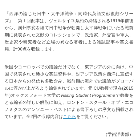
『西洋の論じた日中・太平洋戦争：同時代英語文献復刻シリー
ズ』 第１回配本は、ヴェルサイユ条約の締結される1919年前後
から、満州事変を経て日中戦争が勃発し太平洋戦争にいたる戦前
期に発表された文献のコレクションで、政治家、外交官や軍人、
歴史家や研究者など立場の異なる著者による雑誌記事や英文書
籍、計90点を収録します。
米国やヨーロッパでの議論だけでなく、東アジアの外に向け、中
国で発表された稀少な英語資料や、対アジア政策を西洋に宣伝す
る日本からの発信も多数含み、戦前期の海外での議論がグローバ
ルに浮かび上がるよう編集されています。元ICU教授で現在(2015
年)オックスフォード大学の
Visiting Student Programme
で教鞭を
とる編者の詳しい解説に加え、ロンドン・スクール・オブ・エコ
ノミクスのアンソニー・ベストによる書下ろしの序文も掲載され
ています。全2回の収録内容は
こちら
をご覧ください。
（学術洋書部）