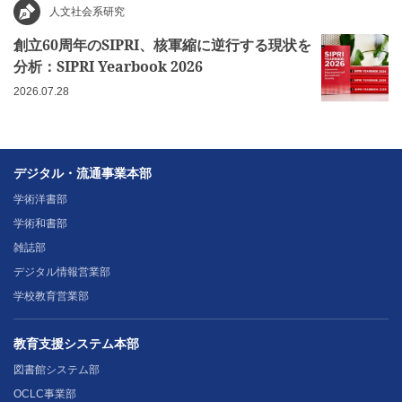
人文社会系研究
創立60周年のSIPRI、核軍縮に逆行する現状を
分析：SIPRI Yearbook 2026
2026.07.28
デジタル・流通事業本部
学術洋書部
学術和書部
雑誌部
デジタル情報営業部
学校教育営業部
教育支援システム本部
図書館システム部
OCLC事業部