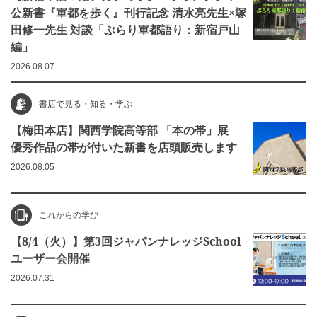
公新書『軍都を歩く』刊行記念 清水亮先生×塚
田修一先生 対談「ぶらり軍都語り：新宿戸山
編」
2026.08.07
書店で見る・知る・学ぶ
【梅田本店】関西学院高等部 「本の帯」展
優秀作品の帯が付いた新書を店頭販売します
2026.08.05
これからの学び
【8/4（火）】第3回ジャパンナレッジSchool
ユーザー会開催
2026.07.31