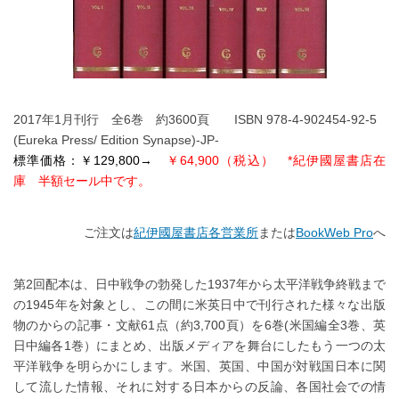
2017年1月刊行 全6巻 約3600頁 ISBN 978-4-902454-92-5
(Eureka Press/ Edition Synapse)-JP-
標準価格：￥129,800→
￥64,900
（税込）
*紀伊國屋書店在
庫 半額セール中です。
ご注文は
紀伊國屋書店各営業所
または
BookWeb Pro
へ
第2回配本は、日中戦争の勃発した1937年から太平洋戦争終戦まで
の1945年を対象とし、この間に米英日中で刊行された様々な出版
物のからの記事・文献61点（約3,700頁）を6巻(米国編全3巻、英
日中編各1巻）にまとめ、出版メディアを舞台にしたもう一つの太
平洋戦争を明らかにします。米国、英国、中国が対戦国日本に関
して流した情報、それに対する日本からの反論、各国社会での情