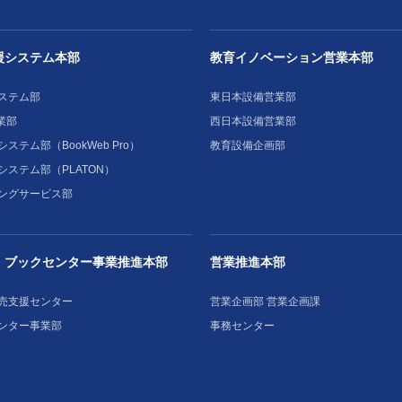
援システム本部
教育イノベーション営業本部
ステム部
東日本設備営業部
業部
西日本設備営業部
ステム部（BookWeb Pro）
教育設備企画部
システム部（PLATON）
ングサービス部
・ブックセンター事業推進本部
営業推進本部
売支援センター
営業企画部 営業企画課
ンター事業部
事務センター