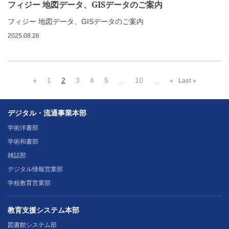
フィジー 地図データ、GISデータのご案内
フィジー 地図データ、GISデータのご案内
2025.08.26
1
2
3
4
5
...
10
...
«
»
Last »
デジタル・流通事業本部
学術洋書部
学術和書部
雑誌部
デジタル情報営業部
学校教育営業部
教育支援システム本部
図書館システム部