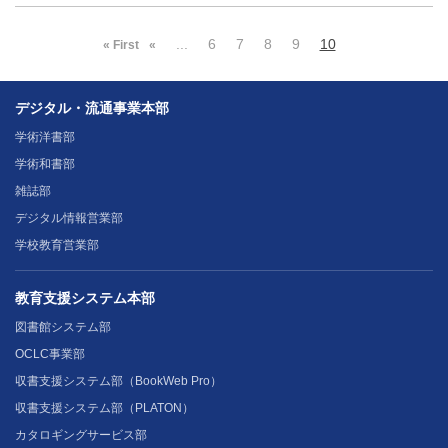
...
6
7
8
9
10
« First
«
デジタル・流通事業本部
学術洋書部
学術和書部
雑誌部
デジタル情報営業部
学校教育営業部
教育支援システム本部
図書館システム部
OCLC事業部
収書支援システム部（BookWeb Pro）
収書支援システム部（PLATON）
カタロギングサービス部