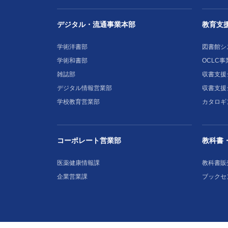
デジタル・流通事業本部
教育支
学術洋書部
図書館シ
学術和書部
OCLC事
雑誌部
収書支援シ
デジタル情報営業部
収書支援
学校教育営業部
カタロギ
コーポレート営業部
教科書
医薬健康情報課
教科書販
企業営業課
ブックセ