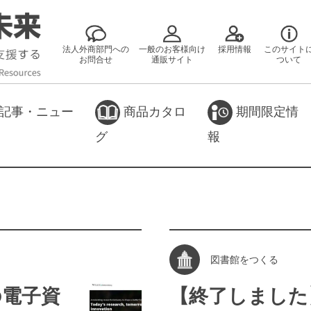
法人外商部門への
一般のお客様向け
採用情報
このサイト
お問合せ
通販サイト
ついて
記事・ニュー
商品カタロ
期間限定情
グ
報
図書館をつくる
の電子資
【終了しました】