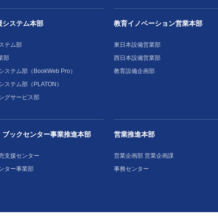
援システム本部
教育イノベーション営業本部
ステム部
東日本設備営業部
業部
西日本設備営業部
ステム部（BookWeb Pro）
教育設備企画部
システム部（PLATON）
ングサービス部
・ブックセンター事業推進本部
営業推進本部
売支援センター
営業企画部 営業企画課
ンター事業部
事務センター