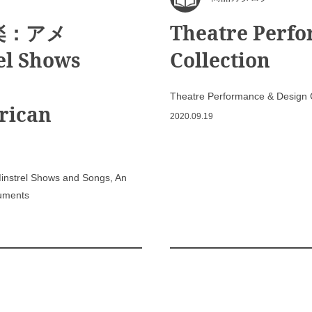
楽：アメ
Theatre Perfo
 Shows
Collection
Theatre Performance & Design C
erican
2020.09.19
Shows and Songs, An
cuments