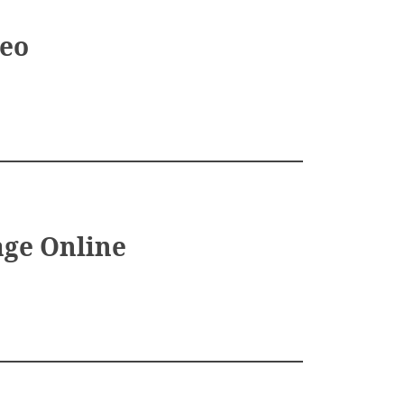
deo
age Online