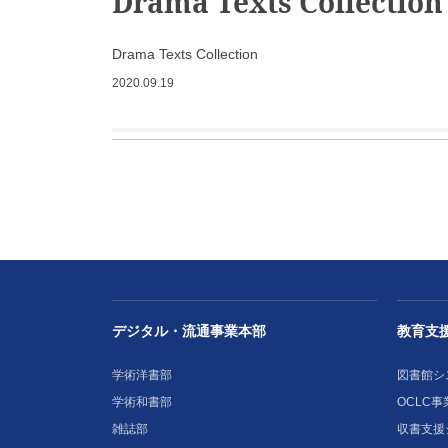
Drama Texts Collection
Drama Texts Collection
2020.09.19
デジタル・流通事業本部
教育支
学術洋書部
図書館シ
学術和書部
OCLC事
雑誌部
収書支援シ