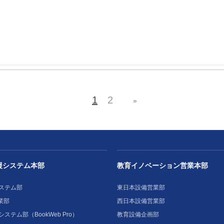
1
2
»
援システム本部
教育イノベーション営業本部
ステム部
東日本設備営業部
業部
西日本設備営業部
ステム部（BookWeb Pro）
教育設備企画部