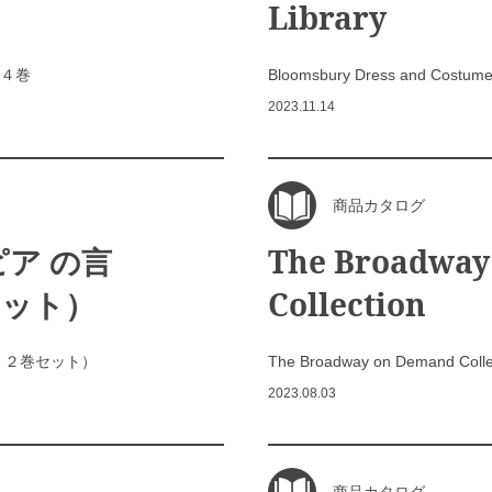
Library
４巻
Bloomsbury Dress and Costume 
2023.11.14
商品カタログ
ア の言
The Broadway
セット）
Collection
・２巻セット）
The Broadway on Demand Colle
2023.08.03