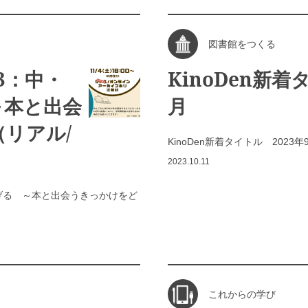
図書館をつくる
23：中・
KinoDen新着
～本と出会
月
リアル/
KinoDen新着タイトル 2023年
2023.10.11
なげる ～本と出会うきっかけをど
これからの学び