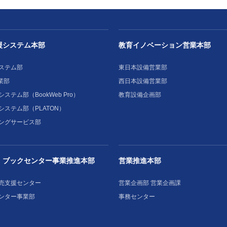
援システム本部
教育イノベーション営業本部
ステム部
東日本設備営業部
業部
西日本設備営業部
ステム部（BookWeb Pro）
教育設備企画部
システム部（PLATON）
ングサービス部
・ブックセンター事業推進本部
営業推進本部
売支援センター
営業企画部 営業企画課
ンター事業部
事務センター