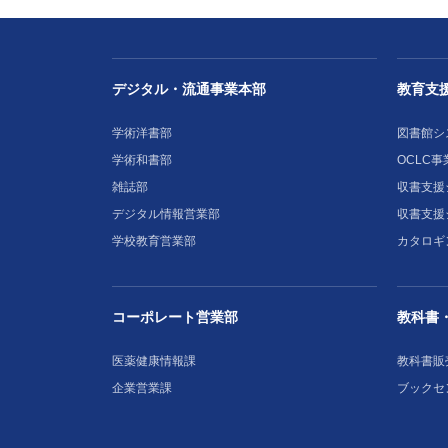
デジタル・流通事業本部
教育支
学術洋書部
図書館シ
学術和書部
OCLC事
雑誌部
収書支援シ
デジタル情報営業部
収書支援
学校教育営業部
カタロギ
コーポレート営業部
教科書
医薬健康情報課
教科書販
企業営業課
ブックセ