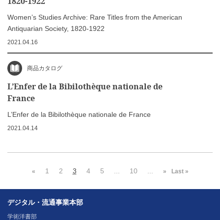
1820-1922
Women’s Studies Archive: Rare Titles from the American
Antiquarian Society, 1820-1922
2021.04.16
商品カタログ
L’Enfer de la Bibilothèque nationale de
France
L’Enfer de la Bibilothèque nationale de France
2021.04.14
1
2
3
4
5
...
10
...
«
»
Last »
デジタル・流通事業本部
学術洋書部