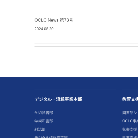
OCLC News 第73号
2024.08.20
デジタル・流通事業本部
教育支
学術洋書部
図書館シ
学術和書部
OCLC事
雑誌部
収書支援シ
デジタル情報営業部
収書支援