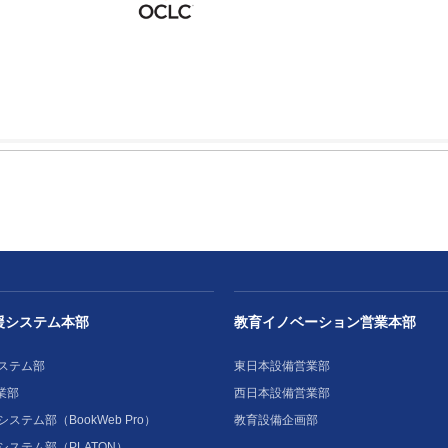
援システム本部
教育イノベーション営業本部
ステム部
東日本設備営業部
業部
西日本設備営業部
ステム部（BookWeb Pro）
教育設備企画部
システム部（PLATON）