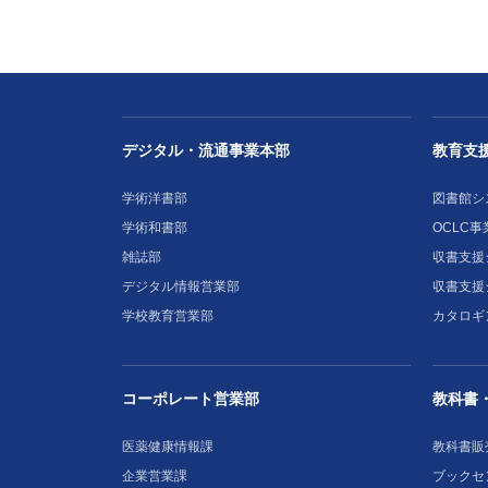
デジタル・流通事業本部
教育支
学術洋書部
図書館シ
学術和書部
OCLC事
雑誌部
収書支援シ
デジタル情報営業部
収書支援
学校教育営業部
カタロギ
コーポレート営業部
教科書
医薬健康情報課
教科書販
企業営業課
ブックセ