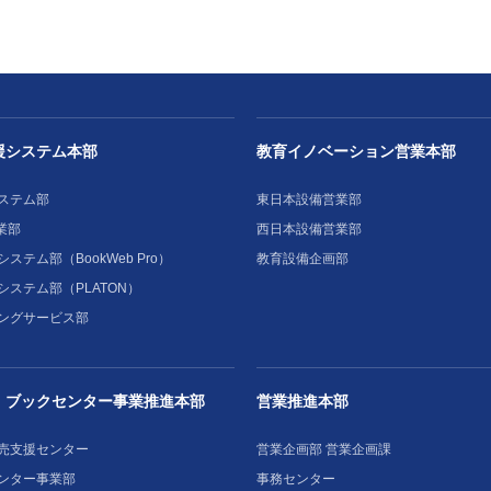
援システム本部
教育イノベーション営業本部
ステム部
東日本設備営業部
業部
西日本設備営業部
ステム部（BookWeb Pro）
教育設備企画部
システム部（PLATON）
ングサービス部
・ブックセンター事業推進本部
営業推進本部
売支援センター
営業企画部 営業企画課
ンター事業部
事務センター