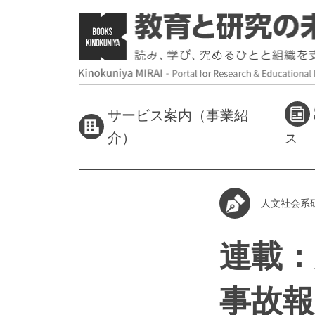
サービス案内（事業紹
介）
ス
人文社会系
連載：
事故報