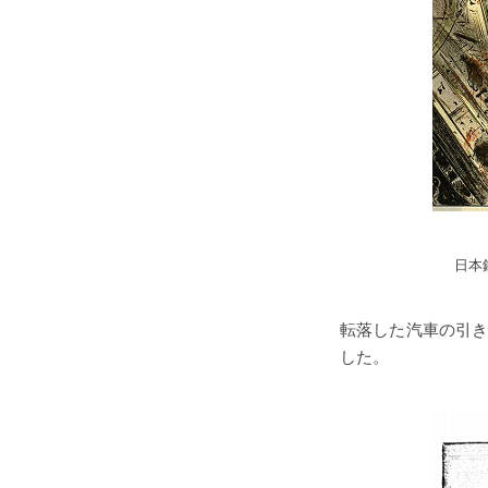
日本
転落した汽車の引
した。