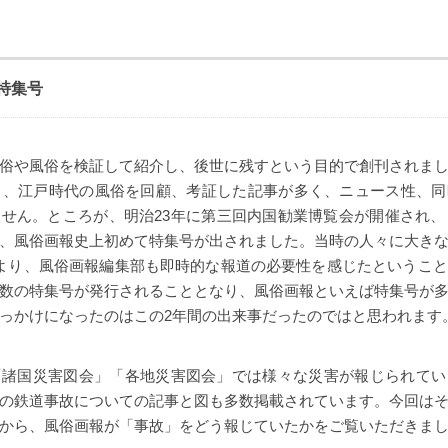
特集号
俗や風俗を検証して紹介し、後世に残すという目的で創刊されま
と、江戸時代の風俗を回顧、考証した記事が多く、ニュース性、
せん。ところが、明治23年に第三回内国勧業博覧会が開催され、
、風俗画報史上初めて特集号が出されました。当時の人々に大き
より、風俗画報編集部も即時的な報道の必要性を感じたというこ
数の特集号が発行されることとなり、風俗画報といえば特集号が
っかけになったのはこの2年間の出来事だったのではと思われます
「諸国災害図会」「各地災害図会」では様々な災害が報じられてい
の鉄道事故についての記事と図も多数掲載されています。今回は
から、風俗画報が「事故」をどう報じていたかをご覧いただきま