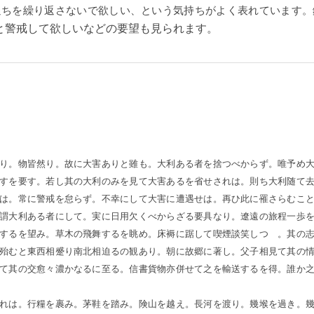
過ちを繰り返さないで欲しい、という気持ちがよく表れています。
と警戒して欲しいなどの要望も見られます。
り。物皆然り。故に大害ありと雖も。大利ある者を捨つべからず。唯予め
すを要す。若し其の大利のみを見て大害あるを省せされは。則ち大利随て
は。常に警戒を怠らず。不幸にして大害に遭遇せは。再ひ此に罹さらむこ
謂大利ある者にして。実に日用欠くべからざる要具なり。遼遠の旅程一歩
するを望み。草木の飛舞するを眺め。床褥に踞して喫煙談笑しつゝ。其の
殆むと東西相蹙り南北相迫るの観あり。朝に故郷に著し。父子相見て其の
て其の交愈々濃かなるに至る。信書貨物亦併せて之を輸送するを得。誰か
れは。行糧を裹み。茅鞋を踏み。険山を越え。長河を渡り。幾堠を過き。