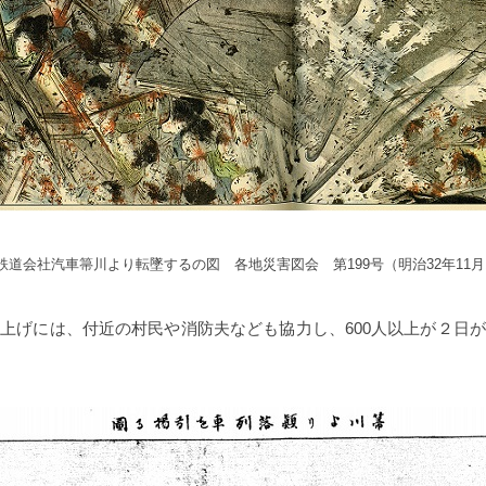
鉄道会社汽車箒川より転墜するの図 各地災害図会 第199号（明治32年11月
き上げには、付近の村民や消防夫なども協力し、
600
人以上が２日が