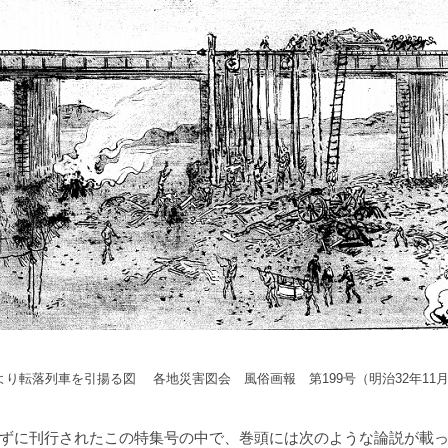
より転落列車を引揚る図 各地災害図会 風俗画報 第199号（明治32年11月
ずに刊行されたこの特集号の中で、巻頭には次のような論説が載