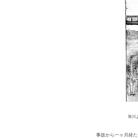
箒川
事故から一ヶ月経た