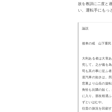
故を教訓に二度と
い
、運転手にもっ
論説
後車の戒 山下重民
大利ある者は大害あ
究して。之が備を為
苟も其の事に従ふ者
道汽車の如きは。所
窓裏より山岳の旋転
角恰も比隣の如く。
に入り。朋友相遇ふ
ずといはむや。
往昔の旅況を回顧す