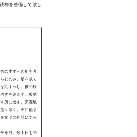
鉄橋を整備して欲し
大害の生すべき所を考
去らむのみ。是を以て
とを期すべし。彼の鉄
を移すを須ゐず。玻璃
志す所に達す。天涯地
情益々厚く。夕に他県
之を文明の利器にあら
幾亭を歴。数十日を閲