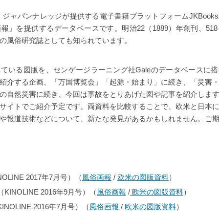
は、ジャパンナレッジが提供する電子書籍プラットフォームJKBook
報」を提供するデータベースです。明治22（1889）年創刊、51
の風俗研究誌としても知られています。
ている図版を、センゲージラーニング社Galeのデータベースに
紹介する企画、「万国博覧会」「起源・始まり」に続き、「災害
の自然災害に続き、今回は事故をとりあげた図や記事を紹介しま
サイトでご紹介予定です。両資料を比較することで、欧米と日本
や報道技術などについて、新たな発見があるかもしれません。ご
OLINE 2017年7月号）（
風俗画報
/
欧米の図版資料
）
INOLINE 2016年9月号）（
風俗画報
/
欧米の図版資料
）
NOLINE 2016年7月号）（
風俗画報
/
欧米の図版資料
）