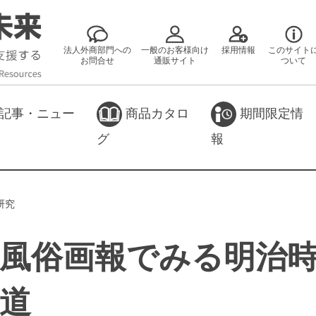
法人外商部門への
一般のお客様向け
採用情報
このサイト
お問合せ
通販サイト
ついて
記事・ニュー
商品カタロ
期間限定情
グ
報
研究
風俗画報でみる明治
道