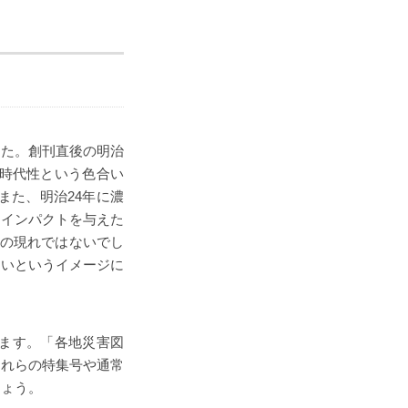
した。創刊直後の明治
同時代性という色合い
また、明治24年に濃
なインパクトを与えた
との現れではないでし
多いというイメージに
。
ます。「各地災害図
それらの特集号や通常
しょう。