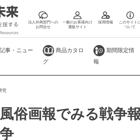
法人外商部門への
一般のお客様向け
採用情報
このサイト
お問合せ
通販サイト
ついて
記事・ニュー
商品カタロ
期間限定情
グ
報
研究
風俗画報でみる戦争
争