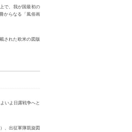
s上で、我が国最初の
8冊からなる「風俗画
搭載された欧米の図版
いよいよ日露戦争へと
編）、出征軍隊凱旋図