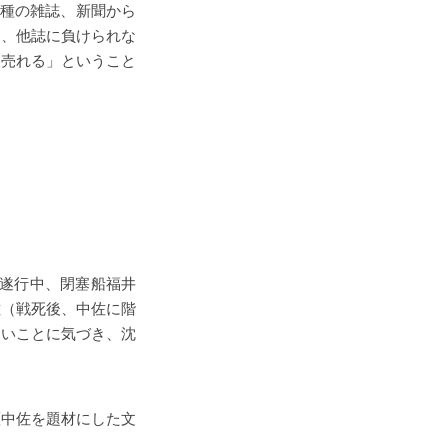
各種の雑誌、新聞から
は、他誌に負けられな
く売れる」ということ
）遂行中、閉塞船福井
佐（戦死後、中佐に階
ないことに気づき、沈
瀬中佐を題材にした文