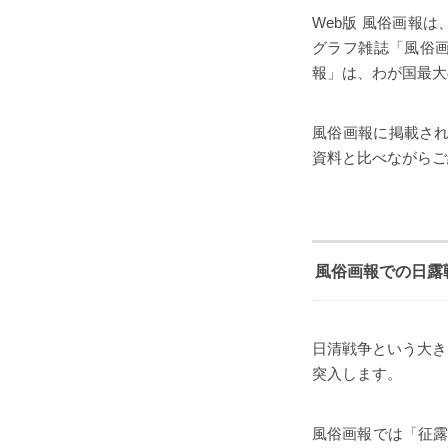
Web版 風俗画報
グラフ雑誌「風俗画
報」は、わが国最大
風俗画報に掲載され
資料と比べながらご
風俗画報での日露
日清戦争という大き
突入します。
風俗画報では「征露