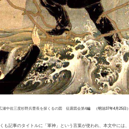
広瀬中佐三度杉野兵曹長を探くるの図 征露図会第
4
編 （明治
37
年
4
月
25
日
くも記事のタイトルに「軍神」という言葉が使われ、本文中には