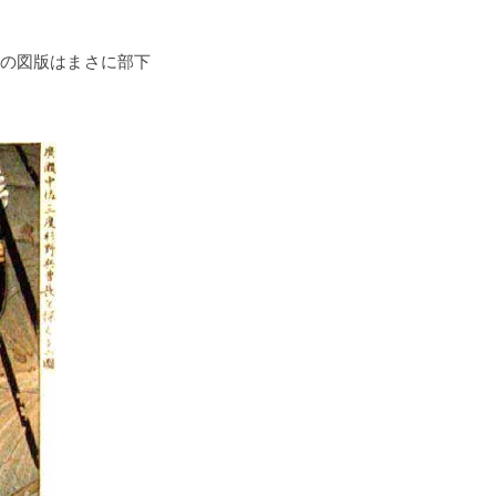
下の図版はまさに部下
。