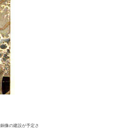
）
、銅像の建設が予定さ