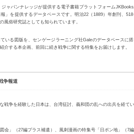
は、ジャパンナレッジが提供する電子書籍プラットフォームJKBook
報」を提供するデータベースです。明治22（1889）年創刊、51
の風俗研究誌としても知られています。
ている図版を、センゲージラーニング社Galeのデータベースに
紹介する本企画、前回に続き戦争に関する特集をお届けします。
戦争報道
な戦争を経験した日本は、台湾征討、義和団の乱への出兵を経て
図会」（27編プラス補遺）、風刺漫画の特集号「日ポン地」（7