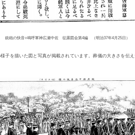
銃砲の快音○鳴呼軍神広瀬中佐 征露図会第4編 （明治37年4月25日）
の様子を描いた図と写真が掲載されています。葬儀の大きさを伝え