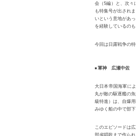
会（5編）と、次々
も特集号が出されま
いという意地があっ
を経験しているのも
今回は日露戦争の特
軍神 広瀬中佐
大日本帝国海軍によ
丸が敵の駆逐艦の魚
級特進）は、自爆用
みゆく船の中で部下
このエピソードは広
部省唱歌まで作られ