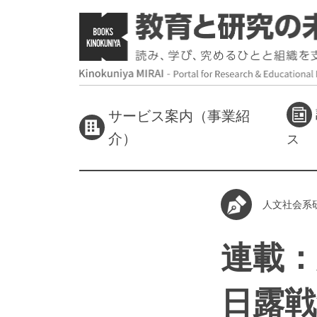
サービス案内（事業紹
介）
ス
人文社会系
連載：
日露戦