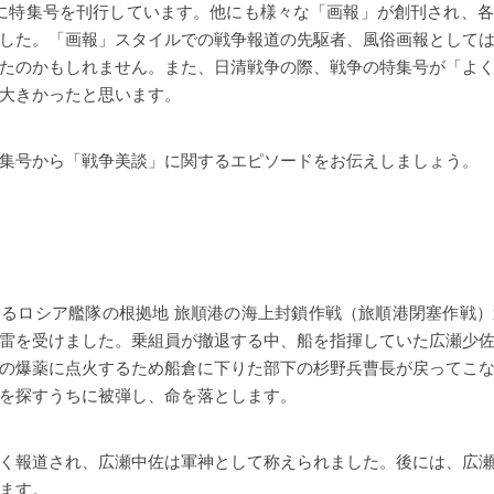
に特集号を刊行しています。他にも様々な「画報」が創刊され、
した。「画報」スタイルでの戦争報道の先駆者、風俗画報として
たのかもしれません。また、日清戦争の際、戦争の特集号が「よ
大きかったと思います。
集号から「戦争美談」に関するエピソードをお伝えしましょう。
るロシア艦隊の根拠地 旅順港の海上封鎖作戦（旅順港閉塞作戦
雷を受けました。乗組員が撤退する中、船を指揮していた広瀬少
の爆薬に点火するため船倉に下りた部下の杉野兵曹長が戻ってこ
を探すうちに被弾し、命を落とします。
く報道され、広瀬中佐は軍神として称えられました。後には、広
ます。