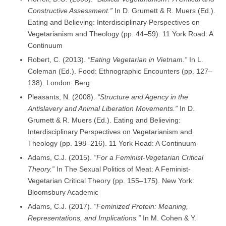
Constructive Assessment.”
In D. Grumett & R. Muers (Ed.).
Eating and Believing: Interdisciplinary Perspectives on
Vegetarianism and Theology (pp. 44–59). 11 York Road: A
Continuum
Robert, C. (2013).
“Eating Vegetarian in Vietnam.”
In L.
Coleman (Ed.). Food: Ethnographic Encounters (pp. 127–
138). London: Berg
Pleasants, N. (2008).
“Structure and Agency in the
Antislavery and Animal Liberation Movements.”
In D.
Grumett & R. Muers (Ed.). Eating and Believing:
Interdisciplinary Perspectives on Vegetarianism and
Theology (pp. 198–216). 11 York Road: A Continuum
Adams, C.J. (2015).
“For a Feminist-Vegetarian Critical
Theory.”
In The Sexual Politics of Meat: A Feminist-
Vegetarian Critical Theory (pp. 155–175). New York:
Bloomsbury Academic
Adams, C.J. (2017).
“Feminized Protein: Meaning,
Representations, and Implications.”
In M. Cohen & Y.