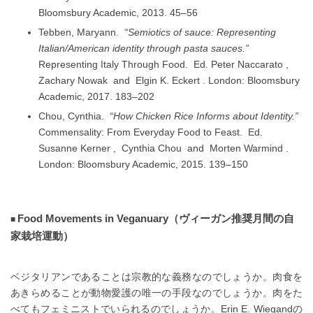
Bloomsbury Academic, 2013. 45–56
Tebben, Maryann.
“Semiotics of sauce: Representing
Italian/American identity through pasta sauces.”
Representing Italy Through Food. Ed. Peter Naccarato ,
Zachary Nowak and Elgin K. Eckert . London: Bloomsbury
Academic, 2017. 183–202
Chou, Cynthia.
“How Chicken Rice Informs about Identity.”
Commensality: From Everyday Food to Feast. Ed.
Susanne Kerner , Cynthia Chou and Morten Warmind .
London: Bloomsbury Academic, 2015. 139–150
Food Movements in Veganuary（ヴィーガン推奨月間の自
家栽培運動）
ベジタリアンであることは宗教的な義務なのでしょうか。肉食を
あきらめることが動物愛護の唯一の手段なのでしょうか。肉をた
べてもフェミニストでいられるのでしょうか。Erin E. Wiegandの