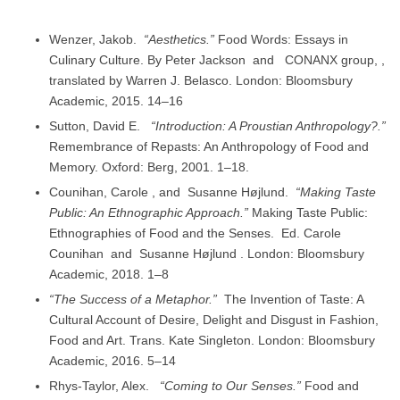
Wenzer, Jakob.
“Aesthetics.”
Food Words: Essays in
Culinary Culture. By Peter Jackson and CONANX group, ,
translated by Warren J. Belasco. London: Bloomsbury
Academic, 2015. 14–16
Sutton, David E.
“Introduction: A Proustian Anthropology?.”
Remembrance of Repasts: An Anthropology of Food and
Memory. Oxford: Berg, 2001. 1–18.
Counihan, Carole , and Susanne Højlund.
“Making Taste
Public: An Ethnographic Approach.”
Making Taste Public:
Ethnographies of Food and the Senses. Ed. Carole
Counihan and Susanne Højlund . London: Bloomsbury
Academic, 2018. 1–8
“The Success of a Metaphor.”
The Invention of Taste: A
Cultural Account of Desire, Delight and Disgust in Fashion,
Food and Art. Trans. Kate Singleton. London: Bloomsbury
Academic, 2016. 5–14
Rhys-Taylor, Alex.
“Coming to Our Senses.”
Food and