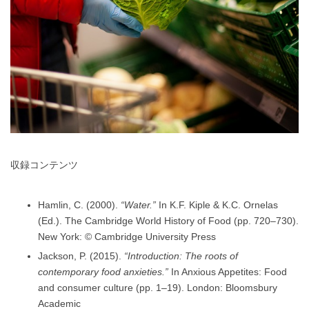
収録コンテンツ
Hamlin, C. (2000).
“Water.”
In K.F. Kiple & K.C. Ornelas
(Ed.). The Cambridge World History of Food (pp. 720–730).
New York: © Cambridge University Press
Jackson, P. (2015).
“Introduction: The roots of
contemporary food anxieties.”
In Anxious Appetites: Food
and consumer culture (pp. 1–19). London: Bloomsbury
Academic