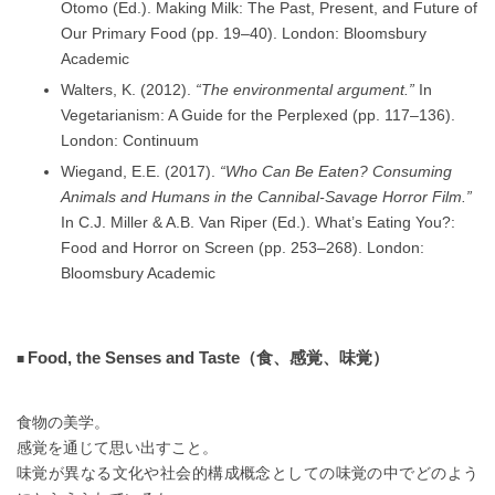
Otomo (Ed.). Making Milk: The Past, Present, and Future of
Our Primary Food (pp. 19–40). London: Bloomsbury
Academic
Walters, K. (2012).
“The environmental argument.”
In
Vegetarianism: A Guide for the Perplexed (pp. 117–136).
London: Continuum
Wiegand, E.E. (2017).
“Who Can Be Eaten? Consuming
Animals and Humans in the Cannibal-Savage Horror Film.”
In C.J. Miller & A.B. Van Riper (Ed.). What’s Eating You?:
Food and Horror on Screen (pp. 253–268). London:
Bloomsbury Academic
Food, the Senses and Taste（食、感覚、味覚）
食物の美学。
感覚を通じて思い出すこと。
味覚が異なる文化や社会的構成概念としての味覚の中でどのよう