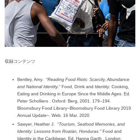
収録コンテンツ
Bentley, Amy.
“Reading Food Riots: Scarcity, Abundance
and National Identity.”
Food, Drink and Identity: Cooking,
Eating and Drinking in Europe Since the Middle Ages. Ed.
Peter Scholliers . Oxford: Berg, 2001. 179–194.
Bloomsbury Food Library~Bloomsbury Food Library 2019
Annual Update~. Web. 16 Mar. 2020
Sawyer, Heather J.
“Tourism, Seafood Memories, and
Identity: Lessons from Roatán, Honduras.”
Food and
Identity in the Caribbean. Ed. Hanna Garth . London: