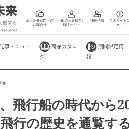
法人外商部門への
一般のお客様向け
採用情報
このサイト
お問合せ
通販サイト
ついて
記事・ニュー
商品カタロ
期間限定情
グ
報
研究
、飛行船の時代から2
、飛行の歴史を通覧す