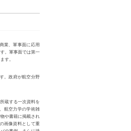
を商業、軍事面に応用
ます。軍事面では第一
ります。
ます。政府が航空分野
。
図書館が所蔵する一次資料を
、航空力学の学術雑
行物や書籍に掲載され
士の画像資料として重
ッパの事例、さらに挿