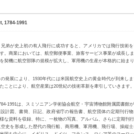
ht, 1784-1991
ト兄弟が史上初の有人飛行に成功すると、アメリカでは飛行技術
す。商業においては、航空郵便事業、旅客サービス事業が成長し
を契機に航空部隊の規模が拡大し、軍用機の生産が本格的に始ま
の発展により、1930年代には米国航空史上の黄金時代が到来し
たことにより、航空産業は20世紀の技術革新を牽引していきます
 Flight, 1784-1991は、スミソニアン学術協会航空・宇宙博物館附属
行設計図、書簡、日記、政府省庁の報告書、航空団体の定期刊行物
様な資料を収録、特に、一枚物の写真、アルバム、さらに定期刊
航空史を形成した歴代の飛行船、商用機、軍用機、飛行場、操縦
米国を中心に、イギリス、ドイツ、フランス、ロシア等のヨーロ