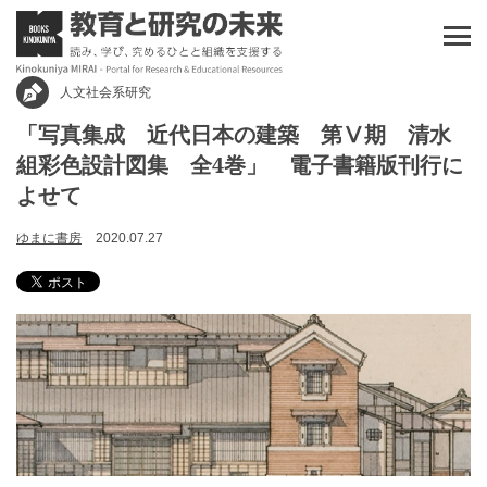
人文社会系研究
「写真集成 近代日本の建築 第Ⅴ期 清水
組彩色設計図集 全4巻」 電子書籍版刊行に
よせて
ゆまに書房
2020.07.27