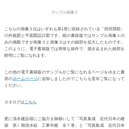
サンプル画像３
こちらの画像３点はいずれも第1巻に収録されている「持田巽邸」
の外観図と平面図設計図です。紙の書籍版ではサンプル画像１の
みの掲載ですが画像２と画像３はその細部を拡大したものです。
このように、電子書籍版では簡単な操作で、描き込まれた細部を
鮮明にご覧になれます。
この他の電子書籍版のサンプルがご覧になれるページをゆまに書
房の
ホームページ
に追加しましたのでこちらも是非ご覧になって
ください。
カタログは
こちら
更に清水建設様にご協力を御願いして「写真集成 近代日本の建
築 第Ⅰ期清水組 工事年鑑 全７巻」と「写真集成 近代日本